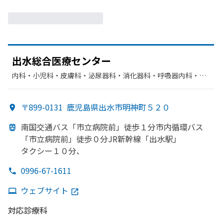
出水総合
医療センター
内科・​小児科・​皮膚科・​泌尿器科・​消化器科・​呼吸器内科・​内
分泌科・​循環器科・​リウマチ科・​整形外科・​産婦人科・​肝臓内
科・外科・​呼吸器外科・​婦人科・​小児外科・​神経内科・​眼科・​
〒899-0131
鹿児島県出水市明神町５２０
呼吸器科・​腎臓内科・外科・​外科・​血液内科・​脳神経外科・​心
臓血管外科・​リハビリテーション・​放射線科・​乳腺外科・​麻酔
南国交通バス「市立病院前」
徒歩１分市内循環バス
科・​糖尿病内科
「市立病院前」
徒歩０分JR新幹線
「出水駅」
タクシー１０分、
0996-67-1611
ウェブサイト
対応診療科