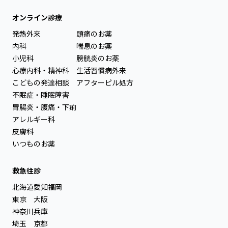
オンライン診療
発熱外来
頭痛のお薬
内科
喘息のお薬
小児科
膀胱炎のお薬
心療内科・精神科
生活習慣病外来
こどもの発達相談
アフターピル処方
不眠症・睡眠障害
胃腸炎・腹痛・下痢
アレルギー科
皮膚科
いつものお薬
救急往診
北海道
愛知
福岡
東京
大阪
神奈川
兵庫
埼玉
京都