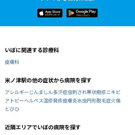
いぼに関連する診療科
皮膚科
米ノ津駅の他の症状から病院を探す
アレルギー
じんましん
多汗症
虫刺され
帯状疱疹
ニキビ
アトピー
ヘルペス
湿疹
発疹
皮膚炎
水虫
円形脱毛症
火傷
とびひ
近隣エリアでいぼの病院を探す