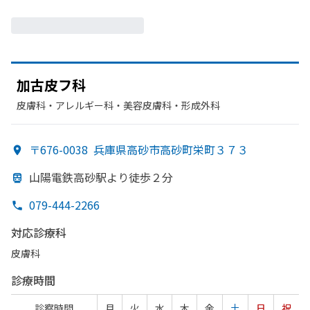
加古皮フ科
皮膚科・​アレルギー科・​美容皮膚科・​形成外科
〒676-0038
兵庫県高砂市高砂町栄町３７３
山陽電鉄高砂駅より
徒歩２分
079-444-2266
対応診療科
皮膚科
診療時間
診察時間
月
火
水
木
金
土
日
祝