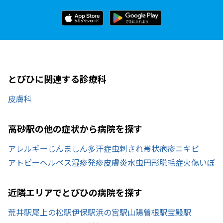
とびひに関連する診療科
皮膚科
高砂駅の他の症状から病院を探す
アレルギー
じんましん
多汗症
虫刺され
帯状疱疹
ニキビ
アトピー
ヘルペス
湿疹
発疹
皮膚炎
水虫
円形脱毛症
火傷
いぼ
近隣エリアでとびひの病院を探す
荒井駅
尾上の松駅
伊保駅
浜の宮駅
山陽曽根駅
宝殿駅