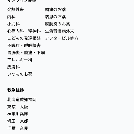
発熱外来
頭痛のお薬
内科
喘息のお薬
小児科
膀胱炎のお薬
心療内科・精神科
生活習慣病外来
こどもの発達相談
アフターピル処方
不眠症・睡眠障害
胃腸炎・腹痛・下痢
アレルギー科
皮膚科
いつものお薬
救急往診
北海道
愛知
福岡
東京
大阪
神奈川
兵庫
埼玉
京都
千葉
奈良