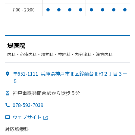
7:00 - 23:00
●
●
●
●
●
●
●
●
堤医院
内科・​心療内科・​精神科・神経科・​内分泌科・​漢方内科
〒651-1111
兵庫県神戸市北区鈴蘭台北町２丁目３－
８
神戸電鉄鈴蘭台駅から
徒歩５分
078-593-7039
ウェブサイト
対応診療科