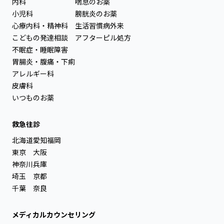
内科
喘息のお薬
小児科
膀胱炎のお薬
心療内科・精神科
生活習慣病外来
こどもの発達相談
アフターピル処方
不眠症・睡眠障害
胃腸炎・腹痛・下痢
アレルギー科
皮膚科
いつものお薬
救急往診
北海道
愛知
福岡
東京
大阪
神奈川
兵庫
埼玉
京都
千葉
奈良
メディカルカウンセリング