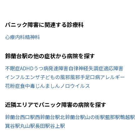
パニック障害に関連する診療科
心療内科
精神科
鈴蘭台駅の他の症状から病院を探す
不眠症
ADHD
うつ病
発達障害
自律神経失調症
適応障害
インフルエンザ
子どもの風邪
風邪
手足口病
アレルギー
花粉症
食中毒
じんましん
ノロウイルス
近隣エリアでパニック障害の病院を探す
鈴蘭台西口駅
西鈴蘭台駅
北鈴蘭台駅
山の街駅
藍那駅
鵯越駅
箕谷駅
丸山駅
長田駅
谷上駅