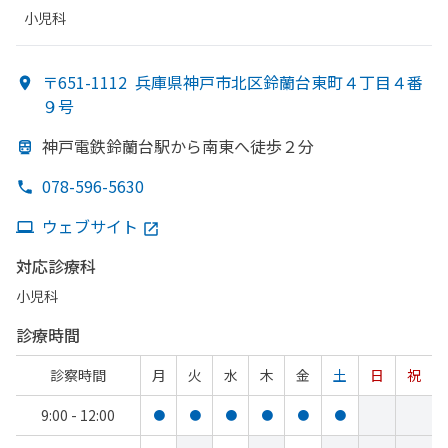
小児科
〒651-1112
兵庫県神戸市北区鈴蘭台東町４丁目４番
９号
神戸電鉄鈴蘭台駅から
南東へ
徒歩２分
078-596-5630
ウェブサイト
対応診療科
小児科
診療時間
診察時間
月
火
水
木
金
土
日
祝
9:00 - 12:00
●
●
●
●
●
●