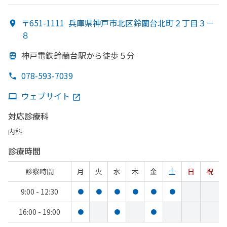
〒651-1111
兵庫県神戸市北区鈴蘭台北町２丁目３－
８
神戸電鉄鈴蘭台駅から
徒歩５分
078-593-7039
ウェブサイト
対応診療科
内科
診療時間
診察時間
月
火
水
木
金
土
日
祝
9:00 - 12:30
●
●
●
●
●
●
16:00 - 19:00
●
●
●