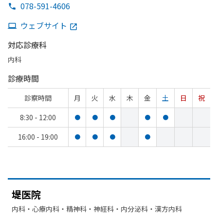
078-591-4606
ウェブサイト
対応診療科
内科
診療時間
診察時間
月
火
水
木
金
土
日
祝
8:30 - 12:00
●
●
●
●
●
16:00 - 19:00
●
●
●
●
堤医院
内科・​心療内科・​精神科・神経科・​内分泌科・​漢方内科