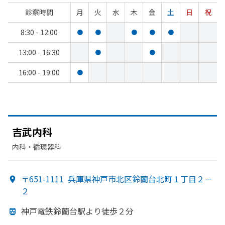
診察時間
月
火
水
木
金
土
日
祝
8:30 - 12:00
●
●
●
●
●
13:00 - 16:30
●
●
16:00 - 19:00
●
吉武内科
内科・​循環器科
〒651-1111
兵庫県神戸市北区鈴蘭台北町１丁目２－
２
神戸電鉄鈴蘭台駅より
徒歩２分