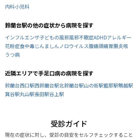
内科
小児科
鈴蘭台駅の他の症状から病院を探す
インフルエンザ
子どもの風邪
風邪
不眠症
ADHD
アレルギー
花粉症
食中毒
じんましん
ノロウイルス
腹痛
頭痛
胃腸炎
咳
うつ病
近隣エリアで手足口病の病院を探す
鈴蘭台西口駅
西鈴蘭台駅
北鈴蘭台駅
山の街駅
藍那駅
鵯越駅
箕谷駅
丸山駅
長田駅
谷上駅
受診ガイド
現在の症状に対し、受診の目安をセルフチェックすること