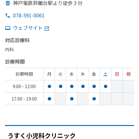
神戸電鉄鈴蘭台駅より
徒歩３分
078-591-0061
ウェブサイト
対応診療科
内科
診療時間
診察時間
月
火
水
木
金
土
日
祝
9:00 - 12:00
●
●
●
●
●
●
17:00 - 19:00
●
●
●
うすく
小児科クリニック