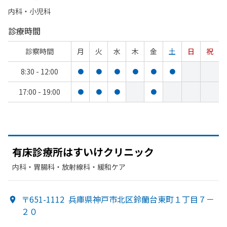
内科・​小児科
診療時間
診察時間
月
火
水
木
金
土
日
祝
8:30 - 12:00
●
●
●
●
●
●
17:00 - 19:00
●
●
●
●
有床診療所は
すいけクリニック
内科・​胃腸科・​放射線科・​緩和ケア
〒651-1112
兵庫県神戸市北区鈴蘭台東町１丁目７－
２０