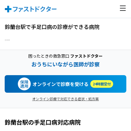
鈴蘭台駅で手足口病の診療ができる病院
困ったときの救急窓口
ファストドクター
おうちにいながら医師が診察
保険
オンラインで診察を受ける
24時間受付
適用
オンライン診療で対応できる症状・処方薬
鈴蘭台駅
の
手足口病
対応病院