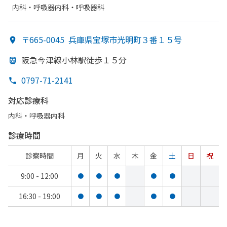
内科・​呼吸器内科・​呼吸器科
〒665-0045
兵庫県宝塚市光明町３番１５号
阪急今津線小林駅徒歩１５分
0797-71-2141
対応診療科
内科・​呼吸器内科
診療時間
診察時間
月
火
水
木
金
土
日
祝
9:00 - 12:00
●
●
●
●
●
16:30 - 19:00
●
●
●
●
●