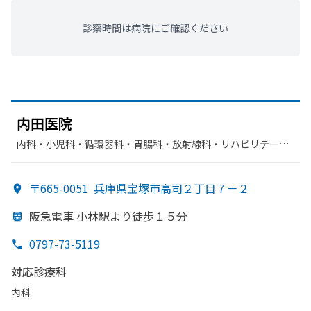
診察時間は病院にご確認ください
内田医院
内科・​小児科・​循環器科・​胃腸科・​放射線科・​リハビリテーシ
ョン
〒665-0051
兵庫県宝塚市高司２丁目７－２
阪急電車 小林駅より
徒歩１５分
0797-73-5119
対応診療科
内科