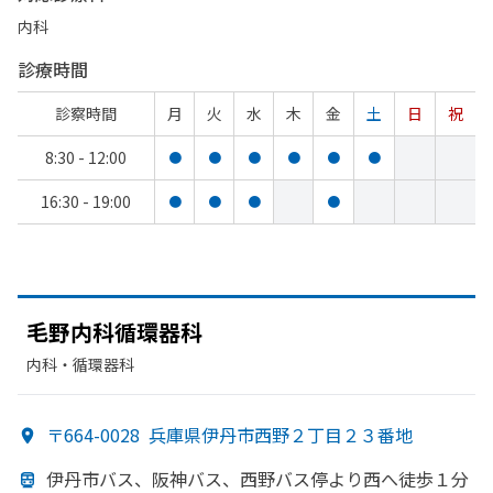
内科
診療時間
診察時間
月
火
水
木
金
土
日
祝
8:30 - 12:00
●
●
●
●
●
●
16:30 - 19:00
●
●
●
●
毛野内科循環器科
内科・​循環器科
〒664-0028
兵庫県伊丹市西野２丁目２３番地
伊丹市バス、
阪神バス、
西野バス停より
西へ
徒歩１分