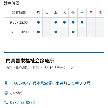
診療時間
診察時間
月
火
水
木
金
土
日
祝
9:00 - 12:00
●
●
●
●
●
16:00 - 20:00
●
●
●
門真晋栄福祉会診療所
内科・​消化器科・​外科・​リハビリテーション
〒665-0047
兵庫県宝塚市亀井町１０番３０号
小林駅
0797-73-0880