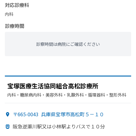
対応診療科
内科
診療時間
診察時間は病院にご確認ください
宝塚医療生活協同組合高松診療所
内科・​糖尿病内科・​美容外科・​乳腺外科・​循環器科・​整形外科
〒665-0043
兵庫県宝塚市高松町５－１０
阪急逆瀬川駅又は
小林駅より
バスで
１０分