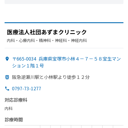
医療法人社団
あずまクリニック
内科・​心療内科・​精神科・神経科・​神経内科
〒665-0034
兵庫県宝塚市小林４－７－５８宝生マン
ション１階１号
阪急逆瀬川駅と
小林駅より
徒歩１２分
0797-73-1277
対応診療科
内科
診療時間