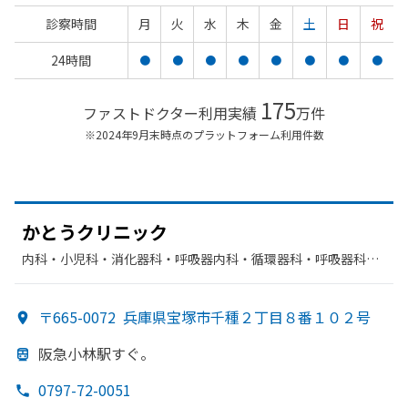
診察時間
月
火
水
木
金
土
日
祝
24時間
●
●
●
●
●
●
●
●
175
ファストドクター利用実績
万件
※2024年9月末時点のプラットフォーム利用件数
かとう
クリニック
内科・​小児科・​消化器科・​呼吸器内科・​循環器科・​呼吸器科・​
外科・​整形外科・​放射線科・​リハビリテーション
〒665-0072
兵庫県宝塚市千種２丁目８番１０２号
阪急小林駅すぐ。
0797-72-0051