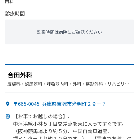
内科
診療時間
診察時間は病院にご確認ください
合田外科
皮膚科・​泌尿器科・​呼吸器内科・​外科・​整形外科・​リハビリテ
ーション・​胃腸科・​呼吸器科・​循環器科
〒665-0045
兵庫県宝塚市光明町２９－７
【お車で
お越しの
場合】、
中津浜線小林５丁目交差点を
東に
入って
すぐです。
（阪神競馬場より
約５分、
中国自動車道宝、
塚インターより
約１０分です。）、
【電車で
お越しの