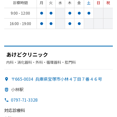
診察時間
月
火
水
木
金
土
日
祝
9:00 - 12:00
●
●
●
●
●
16:00 - 19:00
●
●
●
●
あけど
クリニック
内科・​消化器科・​外科・​循環器科・​肛門科
〒665-0034
兵庫県宝塚市小林４丁目７番４６号
小林駅
0797-71-3328
対応診療科