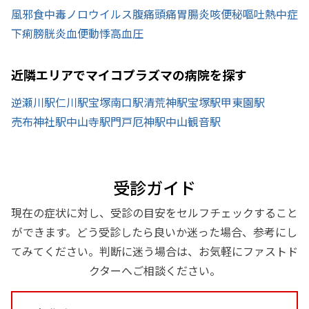
風邪
食中毒
ノロウイルス
腹痛
頭痛
胃腸炎
咳
便秘
嘔吐
熱中症
下痢
膀胱炎
血便
動悸
高血圧
近隣エリアでマイコプラズマの病院を探す
逆瀬川駅
仁川駅
宝塚南口駅
清荒神駅
宝塚駅
甲東園駅
売布神社駅
中山寺駅
門戸厄神駅
中山観音駅
受診ガイド
現在の症状に対し、受診の目安をセルフチェックすること
ができます。どう受診したら良いか迷った場合、参考にし
てみてください。判断に迷う場合は、お気軽にファストド
クターへご相談ください。