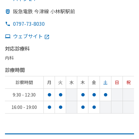
阪急電鉄 今津線 小林駅駅前
0797-73-8030
ウェブサイト
対応診療科
内科
診療時間
診察時間
月
火
水
木
金
土
日
祝
9:30 - 12:30
●
●
●
●
●
16:00 - 19:00
●
●
●
●