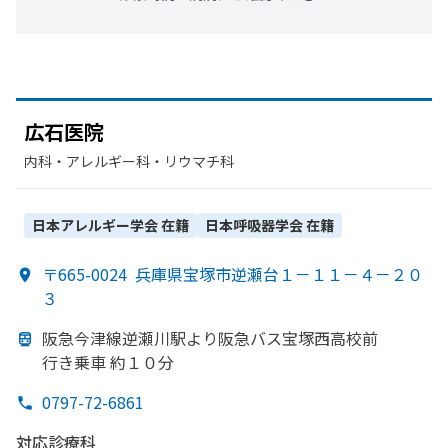
広石医院
内科・​アレルギー科・​リウマチ科
日本アレルギー学会
在籍
日本呼吸器学会
在籍
〒665-0024
兵庫県宝塚市逆瀬台１－１１－４－２０
３
阪急今津線逆瀬川駅より
阪急バス宝塚西高校前
行き乗車 約１０分
0797-72-6861
対応診療科