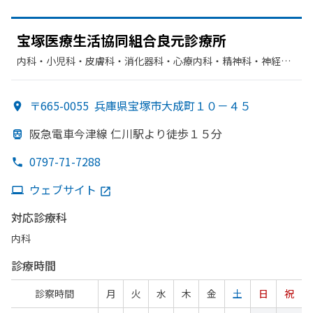
宝塚医療生活協同組合良元診療所
内科・​小児科・​皮膚科・​消化器科・​心療内科・​精神科・神経
科・​リハビリテーション・​循環器科・​糖尿病内科
〒665-0055
兵庫県宝塚市大成町１０－４５
阪急電車今津線 仁川駅より
徒歩１５分
0797-71-7288
ウェブサイト
対応診療科
内科
診療時間
診察時間
月
火
水
木
金
土
日
祝