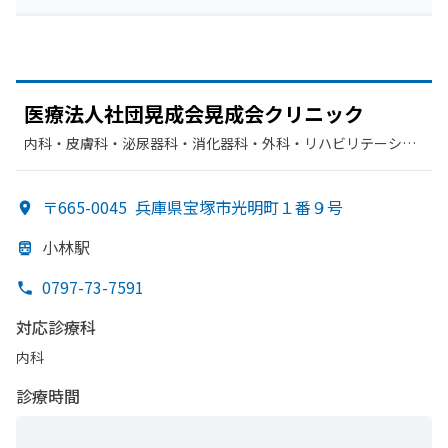
医療法人社団晃成会晃成会クリニック
内科・​皮膚科・​泌尿器科・​消化器科・​外科・​リハビリテーショ
ン・​放射線科・​整形外科・​胃腸科・​肛門科・​循環器科
〒665-0045
兵庫県宝塚市光明町１番９号
小林駅
0797-73-7591
対応診療科
内科
診療時間