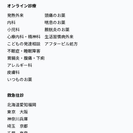
オンライン診療
発熱外来
頭痛のお薬
内科
喘息のお薬
小児科
膀胱炎のお薬
心療内科・精神科
生活習慣病外来
こどもの発達相談
アフターピル処方
不眠症・睡眠障害
胃腸炎・腹痛・下痢
アレルギー科
皮膚科
いつものお薬
救急往診
北海道
愛知
福岡
東京
大阪
神奈川
兵庫
埼玉
京都
千葉
奈良