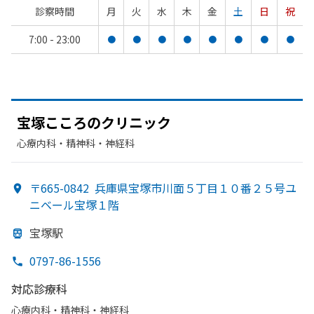
診察時間
月
火
水
木
金
土
日
祝
7:00 - 23:00
●
●
●
●
●
●
●
●
宝塚こころの
クリニック
心療内科・​精神科・神経科
〒665-0842
兵庫県宝塚市川面５丁目１０番２５号ユ
ニベール宝塚１階
宝塚駅
0797-86-1556
対応診療科
心療内科・​精神科・神経科