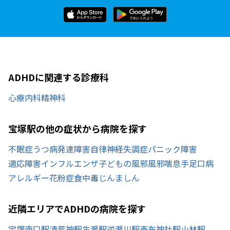
ADHDに関連する診療科
心療内科
精神科
宝塚駅の他の症状から病院を探す
不眠症
うつ病
発達障害
自律神経失調症
パニック障害
適応障害
インフルエンザ
子どもの風邪
風邪
喘息
手足口病
アレルギー
花粉症
食中毒
じんましん
近隣エリアでADHDの病院を探す
宝塚南口駅
清荒神駅
生瀬駅
逆瀬川駅
売布神社駅
小林駅