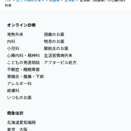
外来
オンライン診療
発熱外来
頭痛のお薬
内科
喘息のお薬
小児科
膀胱炎のお薬
心療内科・精神科
生活習慣病外来
こどもの発達相談
アフターピル処方
不眠症・睡眠障害
胃腸炎・腹痛・下痢
アレルギー科
皮膚科
いつものお薬
救急往診
北海道
愛知
福岡
東京
大阪