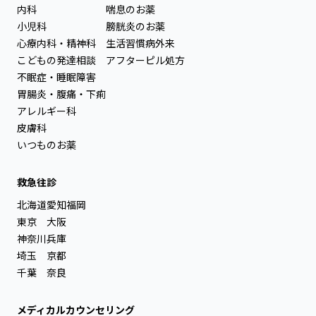
内科
喘息のお薬
小児科
膀胱炎のお薬
心療内科・精神科
生活習慣病外来
こどもの発達相談
アフターピル処方
不眠症・睡眠障害
胃腸炎・腹痛・下痢
アレルギー科
皮膚科
いつものお薬
救急往診
北海道
愛知
福岡
東京
大阪
神奈川
兵庫
埼玉
京都
千葉
奈良
メディカルカウンセリング