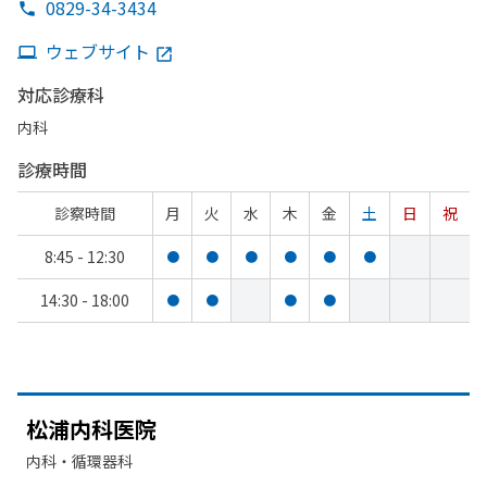
0829-34-3434
ウェブサイト
対応診療科
内科
診療時間
診察時間
月
火
水
木
金
土
日
祝
8:45 - 12:30
●
●
●
●
●
●
14:30 - 18:00
●
●
●
●
松浦内科医院
内科・​循環器科