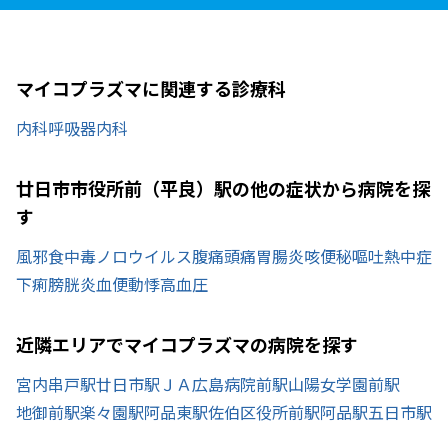
マイコプラズマに関連する診療科
内科
呼吸器内科
廿日市市役所前（平良）駅の他の症状から病院を探
す
風邪
食中毒
ノロウイルス
腹痛
頭痛
胃腸炎
咳
便秘
嘔吐
熱中症
下痢
膀胱炎
血便
動悸
高血圧
近隣エリアでマイコプラズマの病院を探す
宮内串戸駅
廿日市駅
ＪＡ広島病院前駅
山陽女学園前駅
地御前駅
楽々園駅
阿品東駅
佐伯区役所前駅
阿品駅
五日市駅