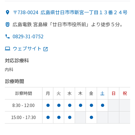
〒738-0024
広島県廿日市市新宮一丁目１３番２４号
広島電鉄 宮島線
「廿日市市役所前」より
徒歩５分。
0829-31-0752
ウェブサイト
対応診療科
内科
診療時間
診察時間
月
火
水
木
金
土
日
祝
8:30 - 12:00
●
●
●
●
●
●
15:00 - 17:30
●
●
●
●