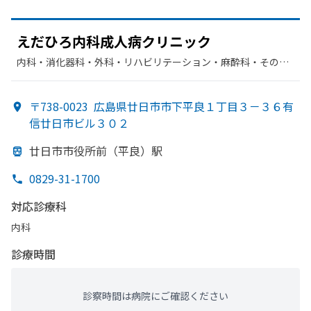
えだ
ひろ内科成人病クリニック
内科・​消化器科・​外科・​リハビリテーション・​麻酔科・​その
他・​肛門科・​乳腺外科
〒738-0023
広島県廿日市市下平良１丁目３－３６有
信廿日市ビル３０２
廿日市市役所前
（平良）
駅
0829-31-1700
対応診療科
内科
診療時間
診察時間は病院にご確認ください