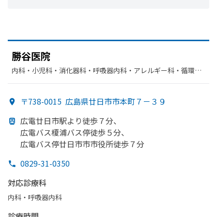
勝谷医院
内科・​小児科・​消化器科・​呼吸器内科・​アレルギー科・​循環器
科・​放射線科・​呼吸器科・​胃腸科
〒738-0015
広島県廿日市市本町７－３９
広電廿日市駅より
徒歩７分、
広電バス榎浦バス停徒歩５分、
広電バス停廿日市市市役所徒歩７分
0829-31-0350
対応診療科
内科・​呼吸器内科
診療時間