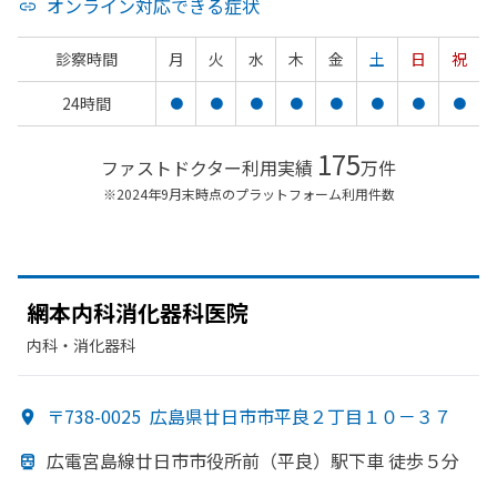
オンライン対応できる症状
診察時間
月
火
水
木
金
土
日
祝
24時間
●
●
●
●
●
●
●
●
175
ファストドクター利用実績
万件
※2024年9月末時点のプラットフォーム利用件数
網本内科消化器科医院
内科・​消化器科
〒738-0025
広島県廿日市市平良２丁目１０－３７
広電宮島線廿日市市役所前
（平良）
駅下車 徒歩５分