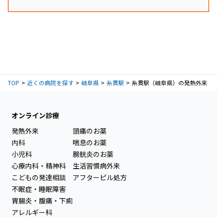
TOP
近くの病院を探す
岐阜県
糸貫駅
糸貫駅（岐阜県）の発熱外来
オンライン診療
発熱外来
頭痛のお薬
内科
喘息のお薬
小児科
膀胱炎のお薬
心療内科・精神科
生活習慣病外来
こどもの発達相談
アフターピル処方
不眠症・睡眠障害
胃腸炎・腹痛・下痢
アレルギー科