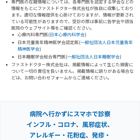
専門医の在籍情報については、各専門医を認定する学会などの
情報をもとにファストドクター株式会社が独自に収集しており
ます。適切な情報提供を心掛けておりますが、情報が更新され
ている可能性がありますので、受診の際は事前に各学会や該当
医院のウェブサイト等をご確認ください。
心療内科専門医(
日本心療内科学会
)
日本児童青年精神医学会認定医(
一般社団法人日本児童青年
精神医学会
)
日本睡眠学会総合専門医(
一般社団法人日本睡眠学会
)
ファストドクター株式会社は、掲載情報によって生じた損害に
ついて一切の責任を負いません。掲載情報に誤りがある場合な
どは、お問い合わせフォームからご連絡ください。
病院へ行かずにスマホで診察
インフル・コロナ、風邪症状、
アレルギー・花粉症、
発疹・