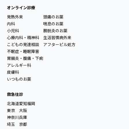
オンライン診療
発熱外来
頭痛のお薬
内科
喘息のお薬
小児科
膀胱炎のお薬
心療内科・精神科
生活習慣病外来
こどもの発達相談
アフターピル処方
不眠症・睡眠障害
胃腸炎・腹痛・下痢
アレルギー科
皮膚科
いつものお薬
救急往診
北海道
愛知
福岡
東京
大阪
神奈川
兵庫
埼玉
京都