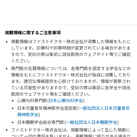
掲載情報に関するご注意事項
掲載情報はファストドクター株式会社が収集した情報をもとに
しています。診療科や診察時間が変更されている場合がありま
すので、受診の際は事前に該当医院のウェブサイト等でご確認
ください。
専門医の在籍情報については、各専門医を認定する学会などの
情報をもとにファストドクター株式会社が独自に収集しており
ます。適切な情報提供を心掛けておりますが、情報が更新され
ている可能性がありますので、受診の際は事前に各学会や該当
医院のウェブサイト等をご確認ください。
心療内科専門医(
日本心療内科学会
)
日本児童青年精神医学会認定医(
一般社団法人日本児童青年
精神医学会
)
日本睡眠学会総合専門医(
一般社団法人日本睡眠学会
)
ファストドクター株式会社は、掲載情報によって生じた損害に
ついて一切の責任を負いません。掲載情報に誤りがある場合な