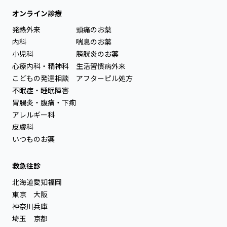
オンライン診療
発熱外来
頭痛のお薬
内科
喘息のお薬
小児科
膀胱炎のお薬
心療内科・精神科
生活習慣病外来
こどもの発達相談
アフターピル処方
不眠症・睡眠障害
胃腸炎・腹痛・下痢
アレルギー科
皮膚科
いつものお薬
救急往診
北海道
愛知
福岡
東京
大阪
神奈川
兵庫
埼玉
京都