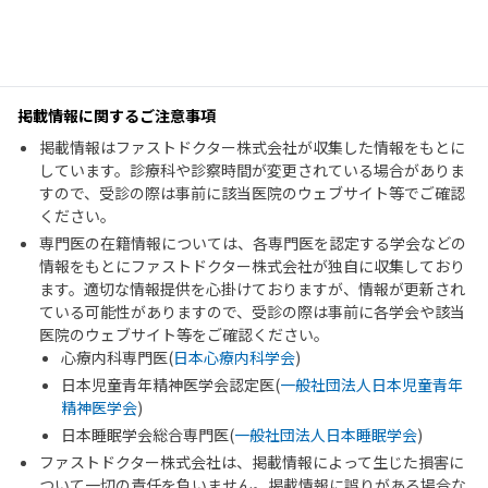
掲載情報に関するご注意事項
掲載情報はファストドクター株式会社が収集した情報をもとに
しています。診療科や診察時間が変更されている場合がありま
すので、受診の際は事前に該当医院のウェブサイト等でご確認
ください。
専門医の在籍情報については、各専門医を認定する学会などの
情報をもとにファストドクター株式会社が独自に収集しており
ます。適切な情報提供を心掛けておりますが、情報が更新され
ている可能性がありますので、受診の際は事前に各学会や該当
医院のウェブサイト等をご確認ください。
心療内科専門医(
日本心療内科学会
)
日本児童青年精神医学会認定医(
一般社団法人日本児童青年
精神医学会
)
日本睡眠学会総合専門医(
一般社団法人日本睡眠学会
)
ファストドクター株式会社は、掲載情報によって生じた損害に
ついて一切の責任を負いません。掲載情報に誤りがある場合な