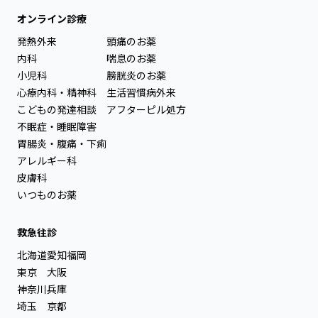
オンライン診療
発熱外来
頭痛のお薬
内科
喘息のお薬
小児科
膀胱炎のお薬
心療内科・精神科
生活習慣病外来
こどもの発達相談
アフターピル処方
不眠症・睡眠障害
胃腸炎・腹痛・下痢
アレルギー科
皮膚科
いつものお薬
救急往診
北海道
愛知
福岡
東京
大阪
神奈川
兵庫
埼玉
京都