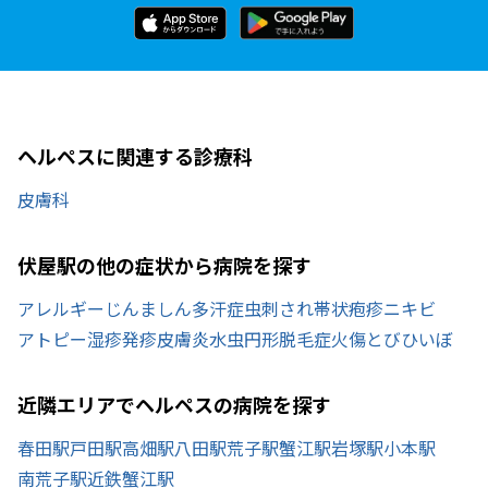
ヘルペスに関連する診療科
皮膚科
伏屋駅の他の症状から病院を探す
アレルギー
じんましん
多汗症
虫刺され
帯状疱疹
ニキビ
アトピー
湿疹
発疹
皮膚炎
水虫
円形脱毛症
火傷
とびひ
いぼ
近隣エリアでヘルペスの病院を探す
春田駅
戸田駅
高畑駅
八田駅
荒子駅
蟹江駅
岩塚駅
小本駅
南荒子駅
近鉄蟹江駅