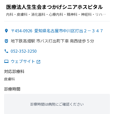
医療法人生生会まつかげシニアホスピタル
内科・​皮膚科・​消化器科・​心療内科・​精神科・神経科・​リハビ
リテーション・​神経内科・​外科・​整形外科・​眼科・​放射線科・​
内分泌科・​循環器科・​老年内科
〒454-0926
愛知県名古屋市中川区打出２－３４７
地下鉄高畑駅 市バス打出町下車 南西徒歩５分
052-352-3250
ウェブサイト
対応診療科
皮膚科
診療時間
診察時間は病院にご確認ください