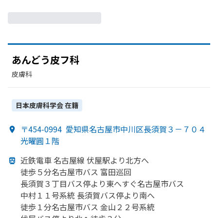
あんどう
皮フ科
皮膚科
日本皮膚科学会
在籍
〒454-0994
愛知県名古屋市中川区長須賀３－７０４
光曜圓１階
近鉄電車 名古屋線 伏屋駅より
北方
へ
徒歩５分名古屋市バス 富田巡回
長須賀３丁目バス停より
東へ
すぐ
名古屋市バス
中村１１号系統 長須賀バス停より
南へ
徒歩１分名古屋市バス 金山２２号系統