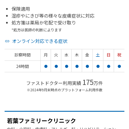
保険適用
湿疹やにきび等の様々な皮膚症状に対応
処方箋は薬局か宅配で受け取り
*処方は医師の判断によります
オンライン対応できる症状
診察時間
月
火
水
木
金
土
日
祝
24時間
●
●
●
●
●
●
●
●
175
ファストドクター利用実績
万件
※2024年9月末時点のプラットフォーム利用件数
若葉ファミリークリニック