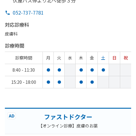
伏屋バス停より
北へ
徒歩３分
052-737-7781
対応診療科
皮膚科
診療時間
診察時間
月
火
水
木
金
土
日
祝
8:40 - 11:30
●
●
●
●
●
15:20 - 18:00
●
●
●
●
ファストドクター
AD
【オンライン診療】皮膚のお薬