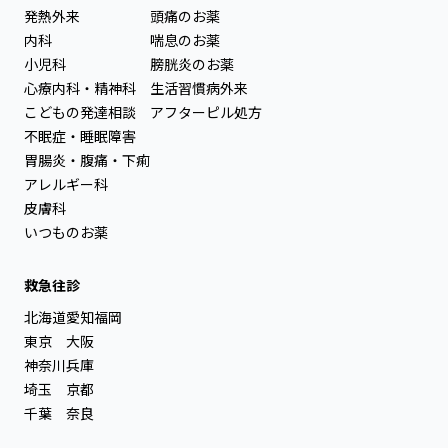
発熱外来
頭痛のお薬
内科
喘息のお薬
小児科
膀胱炎のお薬
心療内科・精神科
生活習慣病外来
こどもの発達相談
アフターピル処方
不眠症・睡眠障害
胃腸炎・腹痛・下痢
アレルギー科
皮膚科
いつものお薬
救急往診
北海道
愛知
福岡
東京
大阪
神奈川
兵庫
埼玉
京都
千葉
奈良