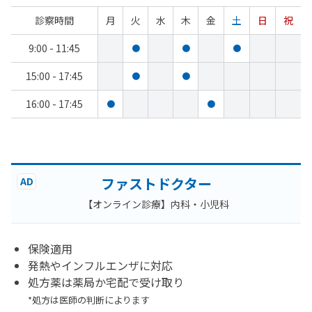
診察時間
月
火
水
木
金
土
日
祝
9:00 - 11:45
●
●
●
15:00 - 17:45
●
●
16:00 - 17:45
●
●
ファストドクター
AD
【オンライン診療】内科・小児科
保険適用
発熱やインフルエンザに対応
処方薬は薬局か宅配で受け取り
*処方は医師の判断によります