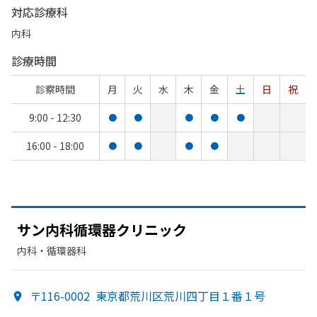
対応診療科
内科
診療時間
診察時間
月
火
水
木
金
土
日
祝
9:00 - 12:30
●
●
●
●
●
16:00 - 18:00
●
●
●
●
サン内科循環器クリニック
内科・​循環器科
〒116-0002
東京都荒川区荒川四丁目１番１号