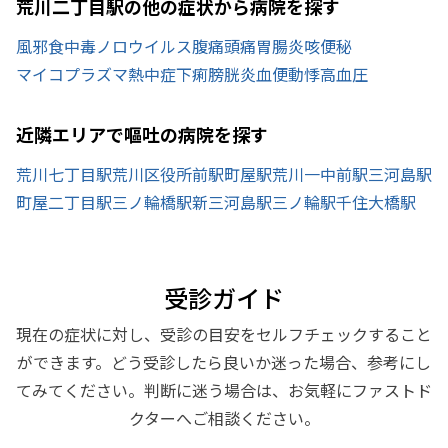
荒川二丁目駅の他の症状から病院を探す
風邪
食中毒
ノロウイルス
腹痛
頭痛
胃腸炎
咳
便秘
マイコプラズマ
熱中症
下痢
膀胱炎
血便
動悸
高血圧
近隣エリアで嘔吐の病院を探す
荒川七丁目駅
荒川区役所前駅
町屋駅
荒川一中前駅
三河島駅
町屋二丁目駅
三ノ輪橋駅
新三河島駅
三ノ輪駅
千住大橋駅
受診ガイド
現在の症状に対し、受診の目安をセルフチェックすること
ができます。どう受診したら良いか迷った場合、参考にし
てみてください。判断に迷う場合は、お気軽にファストド
クターへご相談ください。