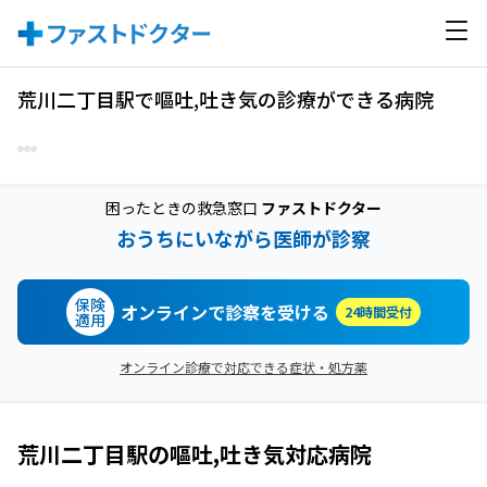
荒川二丁目駅で嘔吐,吐き気の診療ができる病院
困ったときの救急窓口
ファストドクター
おうちにいながら医師が診察
保険
オンラインで診察を受ける
24時間受付
適用
オンライン診療で対応できる症状・処方薬
荒川二丁目駅
の
嘔吐,吐き気
対応病院