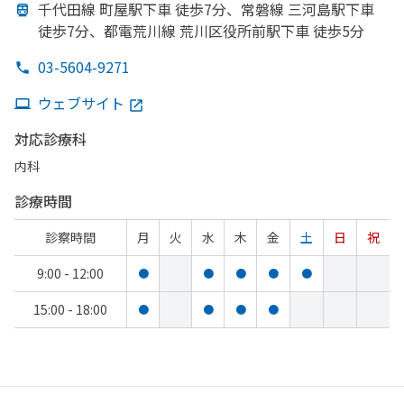
千代田線 町屋駅下車 徒歩7分、
常磐線 三河島駅下車
徒歩7分、
都電荒川線 荒川区役所前駅下車 徒歩5分
03-5604-9271
ウェブサイト
対応診療科
内科
診療時間
診察時間
月
火
水
木
金
土
日
祝
9:00 - 12:00
●
●
●
●
●
15:00 - 18:00
●
●
●
●