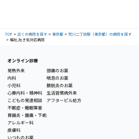
TOP
近くの病院を探す
東京都
荒川二丁目駅（東京都）の病院を探す
嘔吐,吐き気対応病院
オンライン診療
発熱外来
頭痛のお薬
内科
喘息のお薬
小児科
膀胱炎のお薬
心療内科・精神科
生活習慣病外来
こどもの発達相談
アフターピル処方
不眠症・睡眠障害
胃腸炎・腹痛・下痢
アレルギー科
皮膚科
いつものお薬