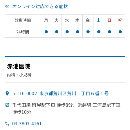
オンライン対応できる症状
診察時間
月
火
水
木
金
土
日
祝
24時間
●
●
●
●
●
●
●
●
赤池医院
内科・​小児科
〒116-0002
東京都荒川区荒川二丁目６番１号
千代田線 町屋駅下車 徒歩8分、
常磐線 三河島駅下車
徒歩10分
03-3803-4161