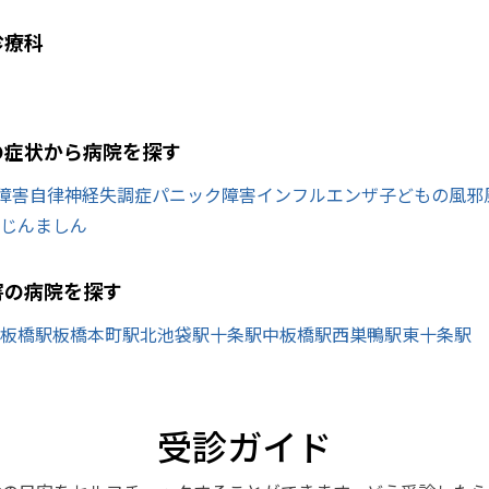
診療科
の症状から病院を探す
障害
自律神経失調症
パニック障害
インフルエンザ
子どもの風邪
じんましん
害の病院を探す
板橋駅
板橋本町駅
北池袋駅
十条駅
中板橋駅
西巣鴨駅
東十条駅
受診ガイド