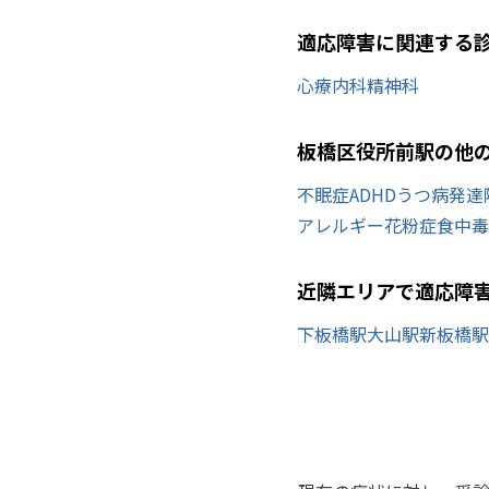
適応障害に関連する
心療内科
精神科
板橋区役所前駅の他
不眠症
ADHD
うつ病
発達
アレルギー
花粉症
食中毒
近隣エリアで適応障
下板橋駅
大山駅
新板橋駅