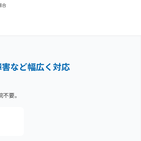
場合
障害など
幅広く対応
院不要。