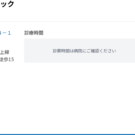
ック
４－１
診療時間
診察時間は病院にご確認ください
東上線
徒歩15