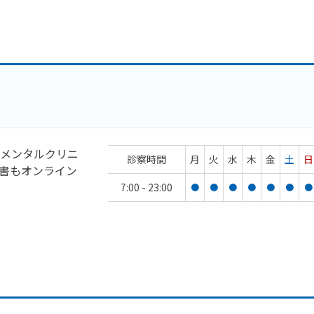
メンタルクリニ
診察時間
月
火
水
木
金
土
日
書もオンライン
7:00 - 23:00
●
●
●
●
●
●
●