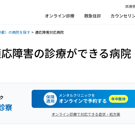
医療
オンライン診療
救急往診
カウンセリ
京都）の病院を探す
適応障害対応病院
適応障害の診療ができる病院
メンタルクリニックを
保険
ク
年中無休
オンラインで予約する
適用
診察
オンライン診療で対応できる症状・処方薬