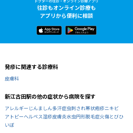
ドクターの往診・オンライン診療アプリ
往診もオンライン診療も
アプリから便利に相談
発疹に関連する診療科
皮膚科
新江古田駅の他の症状から病院を探す
アレルギー
じんましん
多汗症
虫刺され
帯状疱疹
ニキビ
アトピー
ヘルペス
湿疹
皮膚炎
水虫
円形脱毛症
火傷
とびひ
いぼ