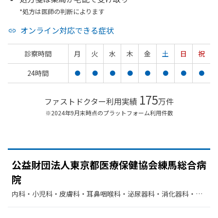
*処方は医師の判断によります
オンライン対応できる症状
診察時間
月
火
水
木
金
土
日
祝
24時間
●
●
●
●
●
●
●
●
175
ファストドクター利用実績
万件
※2024年9月末時点のプラットフォーム利用件数
公益財団法人東京都医療保健協会練馬総合病
院
内科・​小児科・​皮膚科・​耳鼻咽喉科・​泌尿器科・​消化器科・​循
環器科・​外科・​整形外科・​産婦人科・​眼科・​脳神経外科・​放射
線科・​リハビリテーション・​麻酔科・​臨床検査・病理診断・​救