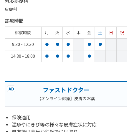
対応診療科
皮膚科
診療時間
診察時間
月
火
水
木
金
土
日
祝
9:30 - 12:30
●
●
●
●
●
14:30 - 18:00
●
●
●
●
ファストドクター
AD
【オンライン診療】皮膚のお薬
保険適用
湿疹やにきび等の様々な皮膚症状に対応
処方箋は薬局か宅配で受け取り