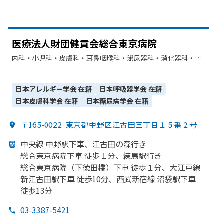
医療法人財団健貢会総合東京病院
内科・​小児科・​皮膚科・​耳鼻咽喉科・​泌尿器科・​消化器科・​呼
吸器内科・​精神科・神経科・​外科・​整形外科・​脳神経外科・​婦
人科・​眼科・​リハビリテーション・​放射線科・​麻酔科・​歯科・​
形成外科・​神経内科・​美容外科・​心臓血管外科・​歯科口腔外
日本アレルギー学会
在籍
日本呼吸器学会
在籍
科・​呼吸器外科・​循環器科・​糖尿病内科・​血液内科・​救急科・​
日本皮膚科学会
在籍
日本糖尿病学会
在籍
産婦人科
〒165-0022
東京都中野区江古田三丁目１５番２号
中央線 中野駅下車、
江古田の
森行き
総合東京病院下車 徒歩１分、
練馬駅行き
総合東京病院
（下徳田橋）
下車 徒歩１分、
大江戸線
新江古田駅下車 徒歩10分、
西武新宿線 沼袋駅下車
徒歩13分
03-3387-5421