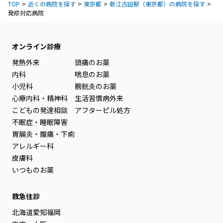
TOP
近くの病院を探す
東京都
新江古田駅（東京都）の病院を探す
発疹対応病院
オンライン診療
発熱外来
頭痛のお薬
内科
喘息のお薬
小児科
膀胱炎のお薬
心療内科・精神科
生活習慣病外来
こどもの発達相談
アフターピル処方
不眠症・睡眠障害
胃腸炎・腹痛・下痢
アレルギー科
皮膚科
いつものお薬
救急往診
北海道
愛知
福岡