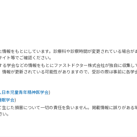
た情報をもとにしています。診療科や診察時間が変更されている場合が
サイト等でご確認ください。
する学会などの情報をもとにファストドクター株式会社が独自に収集し
、情報が更新されている可能性がありますので、受診の際は事前に各学
人日本児童青年精神医学会
)
睡眠学会
)
て生じた損害について一切の責任を負いません。掲載情報に誤りがある
さい。