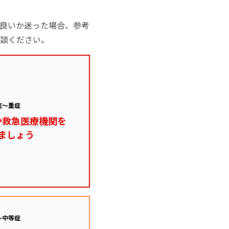
良いか迷った場合、参考
談ください。
症～重症
か救急医療機関を
ましょう
～中等症