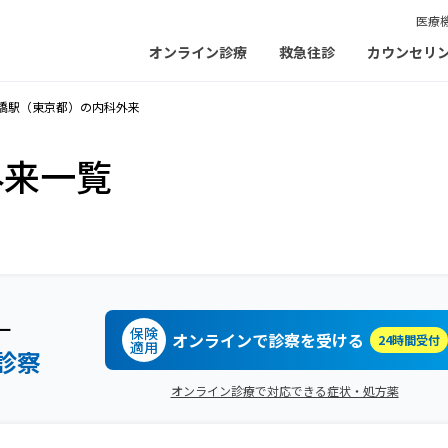
医療
オンライン診療
救急往診
カウンセリ
橋駅（東京都）の内科外来
外来一覧
ー
保険
オンラインで診察を受ける
24時間受付
適用
診察
オンライン診療で対応できる症状・処方薬