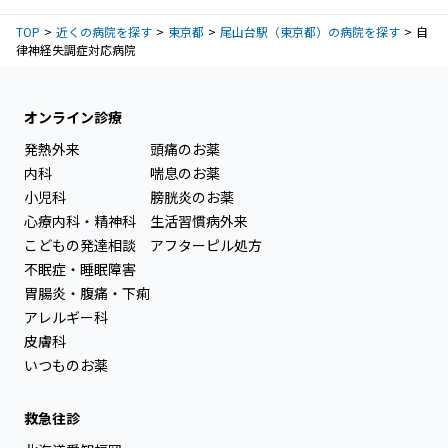
TOP
近くの病院を探す
東京都
尾山台駅（東京都）の病院を探す
自
律神経失調症対応病院
オンライン診療
発熱外来
頭痛のお薬
内科
喘息のお薬
小児科
膀胱炎のお薬
心療内科・精神科
生活習慣病外来
こどもの発達相談
アフターピル処方
不眠症・睡眠障害
胃腸炎・腹痛・下痢
アレルギー科
皮膚科
いつものお薬
救急往診