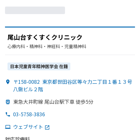
尾山台すく
すく
クリニック
心療内科・​精神科・神経科・​児童精神科
日本児童青年精神医学会
在籍
〒158-0082
東京都世田谷区等々力二丁目１番１３号
八鍬ビル２階
東急大井町線 尾山台駅下車 徒歩5分
03-5758-3836
ウェブサイト
対応診療科