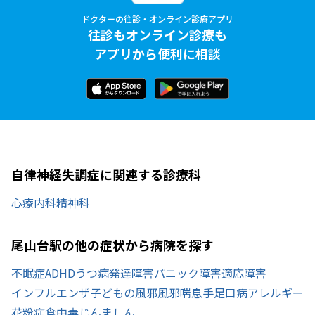
ドクターの往診・オンライン診療アプリ
往診もオンライン診療も
アプリから便利に相談
自律神経失調症に関連する診療科
心療内科
精神科
尾山台駅の他の症状から病院を探す
不眠症
ADHD
うつ病
発達障害
パニック障害
適応障害
インフルエンザ
子どもの風邪
風邪
喘息
手足口病
アレルギー
花粉症
食中毒
じんましん