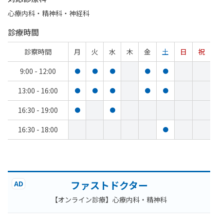
心療内科・​精神科・神経科
診療時間
診察時間
月
火
水
木
金
土
日
祝
9:00 - 12:00
●
●
●
●
●
13:00 - 16:00
●
●
●
●
●
16:30 - 19:00
●
●
16:30 - 18:00
●
ファストドクター
AD
【オンライン診療】心療内科・精神科