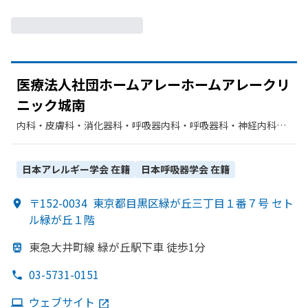
医療法人社団ホームアレーホームアレークリ
ニック城南
内科・​皮膚科・​消化器科・​呼吸器内科・​呼吸器科・​神経内科・​
循環器科
日本アレルギー学会
在籍
日本呼吸器学会
在籍
〒152-0034
東京都目黒区緑が丘三丁目１番７号 セト
ル緑が丘１階
東急大井町線 緑が
丘駅下車 徒歩1分
03-5731-0151
ウェブサイト