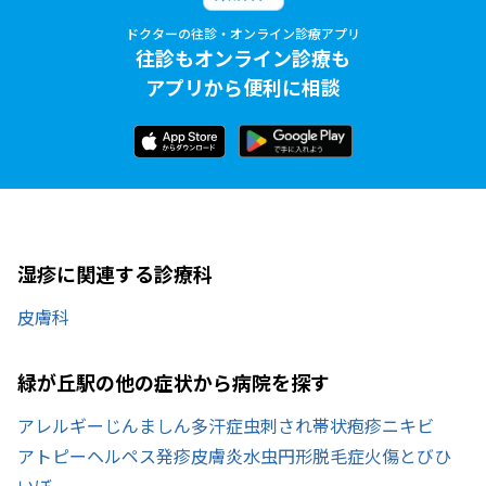
ドクターの往診・オンライン診療アプリ
往診もオンライン診療も
アプリから便利に相談
湿疹に関連する診療科
皮膚科
緑が丘駅の他の症状から病院を探す
アレルギー
じんましん
多汗症
虫刺され
帯状疱疹
ニキビ
アトピー
ヘルペス
発疹
皮膚炎
水虫
円形脱毛症
火傷
とびひ
いぼ