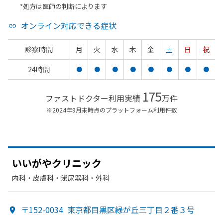
*処方は医師の判断によります
オンライン対応できる症状
診察時間
月
火
水
木
金
土
日
祝
24時間
●
●
●
●
●
●
●
●
175
ファストドクター利用実績
万件
※2024年9月末時点のプラットフォーム利用件数
いいが
やクリニック
内科・​皮膚科・​泌尿器科・​外科
〒152-0034
東京都目黒区緑が丘三丁目２番３号