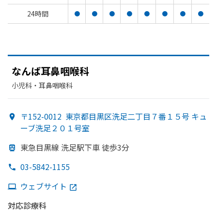
24時間
●
●
●
●
●
●
●
●
なんば
耳鼻咽喉科
小児科・​耳鼻咽喉科
〒152-0012
東京都目黒区洗足二丁目７番１５号 キュ
ーブ洗足２０１号室
東急目黒線 洗足駅下車 徒歩3分
03-5842-1155
ウェブサイト
対応診療科