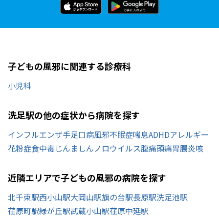
子どもの風邪に関連する診療科
小児科
洗足駅の他の症状から病院を探す
インフルエンザ
手足口病
風邪
不眠症
喘息
ADHD
アレルギー
花粉症
食中毒
じんましん
ノロウイルス
腹痛
頭痛
胃腸炎
咳
近隣エリアで子どもの風邪の病院を探す
北千束駅
西小山駅
大岡山駅
旗の台駅
長原駅
洗足池駅
荏原町駅
緑が丘駅
武蔵小山駅
荏原中延駅