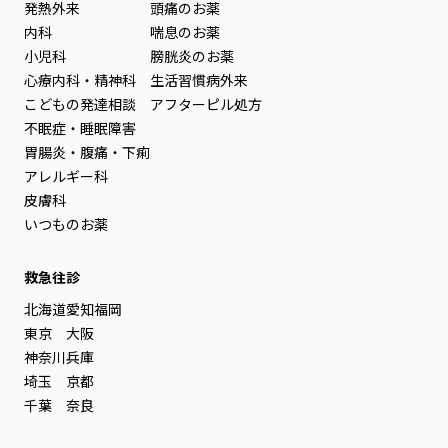
発熱外来
頭痛のお薬
内科
喘息のお薬
小児科
膀胱炎のお薬
心療内科・精神科
生活習慣病外来
こどもの発達相談
アフターピル処方
不眠症・睡眠障害
胃腸炎・腹痛・下痢
アレルギー科
皮膚科
いつものお薬
救急往診
北海道
愛知
福岡
東京
大阪
神奈川
兵庫
埼玉
京都
千葉
奈良