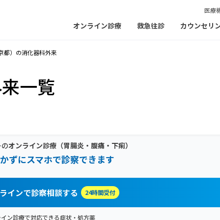
医療
オンライン診療
救急往診
カウンセリ
京都）の消化器科外来
外来一覧
ーの
オンライン診療
（胃腸炎・腹痛・下痢）
かずにスマホで診察できます
ラインで診察相談する
24時間受付
ライン診療で対応できる症状・処方薬