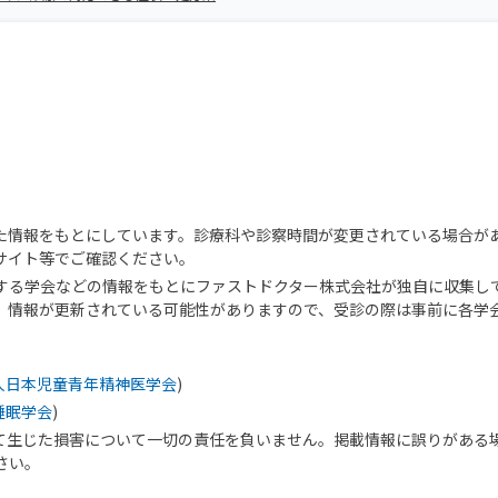
た情報をもとにしています。診療科や診察時間が変更されている場合が
サイト等でご確認ください。
する学会などの情報をもとにファストドクター株式会社が独自に収集し
、情報が更新されている可能性がありますので、受診の際は事前に各学
人日本児童青年精神医学会
)
睡眠学会
)
て生じた損害について一切の責任を負いません。掲載情報に誤りがある
さい。