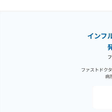
インフ
フ
ファストドクタ
病