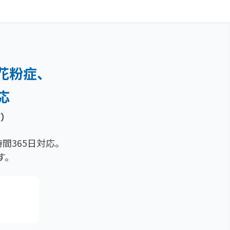
花粉症、
応
痢）
間365日対応。
す。