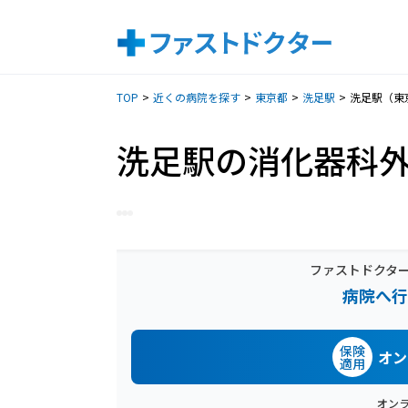
TOP
近くの病院を探す
東京都
洗足駅
洗足駅（東
洗足駅の消化器科
ファストドクタ
病院へ行
保険
オン
適用
オン