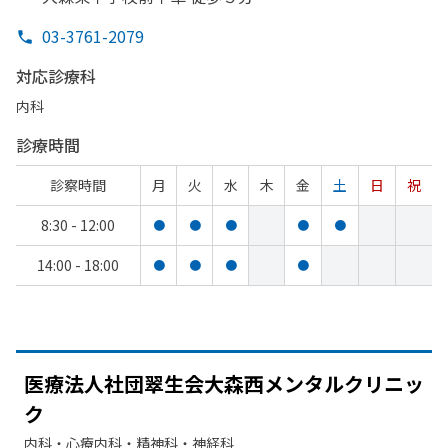
03-3761-2079
対応診療科
内科
診療時間
診察時間
月
火
水
木
金
土
日
祝
8:30 - 12:00
●
●
●
●
●
14:00 - 18:00
●
●
●
●
医療法人社団翠生会大森西メンタルクリニッ
ク
内科・​心療内科・​精神科・神経科