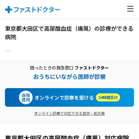
東京都大田区で高尿酸血症（痛風）の診療ができる
病院
困ったときの救急窓口
ファストドクター
おうちにいながら医師が診察
保険
オンラインで診察を受ける
24時間受付
適用
オンライン診療で対応できる症状・処方薬
東京都大田区
の
高尿酸血症（痛風）
対応病院