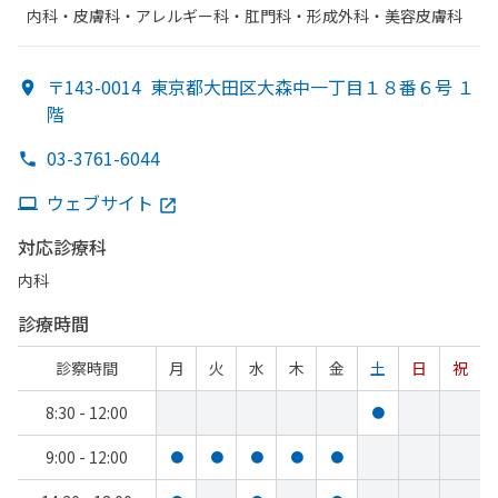
内科・​皮膚科・​アレルギー科・​肛門科・​形成外科・​美容皮膚科
〒143-0014
東京都大田区大森中一丁目１８番６号 １
階
03-3761-6044
ウェブサイト
対応診療科
内科
診療時間
診察時間
月
火
水
木
金
土
日
祝
8:30 - 12:00
●
9:00 - 12:00
●
●
●
●
●