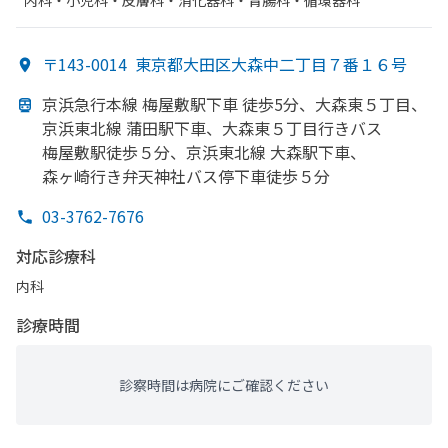
内科・​小児科・​皮膚科・​消化器科・​胃腸科・​循環器科
〒143-0014
東京都大田区大森中二丁目７番１６号
京浜急行本線 梅屋敷駅下車 徒歩5分、
大森東５丁目、
京浜東北線 蒲田駅下車、
大森東５丁目行きバス
梅屋敷駅徒歩５分、
京浜東北線 大森駅下車、
森ヶ崎行き弁天神社バス停下車徒歩５分
03-3762-7676
対応診療科
内科
診療時間
診察時間は病院にご確認ください