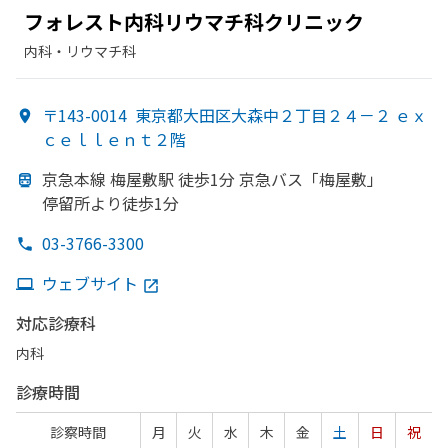
フォレスト内科リウマチ科クリニック
内科・​リウマチ科
〒143-0014
東京都大田区大森中２丁目２４－２ ｅｘ
ｃｅｌｌｅｎｔ２階
京急本線 梅屋敷駅 徒歩1分 京急バス「梅屋敷」
停留所より
徒歩1分
03-3766-3300
ウェブサイト
対応診療科
内科
診療時間
診察時間
月
火
水
木
金
土
日
祝