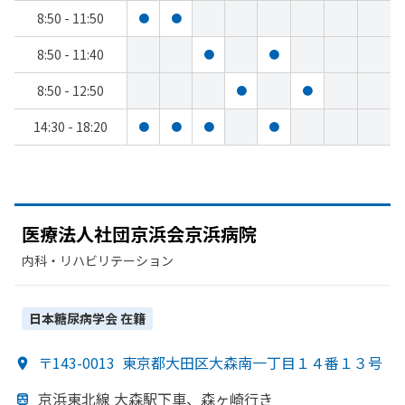
8:50 - 11:50
●
●
8:50 - 11:40
●
●
8:50 - 12:50
●
●
14:30 - 18:20
●
●
●
●
医療法人社団京浜会京浜病院
内科・​リハビリテーション
日本糖尿病学会
在籍
〒143-0013
東京都大田区大森南一丁目１４番１３号
京浜東北線 大森駅下車、
森ヶ崎行き