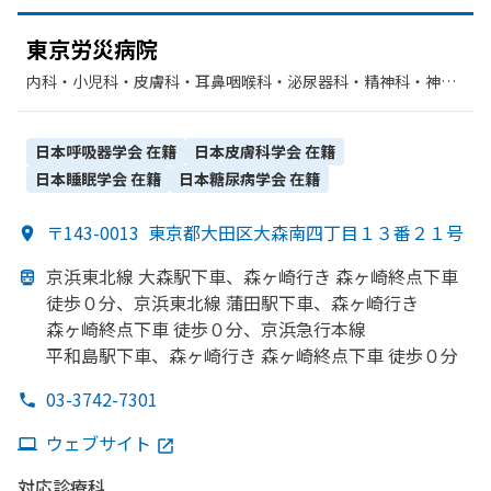
東京労災病院
内科・​小児科・​皮膚科・​耳鼻咽喉科・​泌尿器科・​精神科・神経
科・​麻酔科・​外科・​整形外科・​産婦人科・​形成外科・​脳神経外
科・​眼科・​リハビリテーション・​循環器科・​神経内科・​放射線
科・​臨床検査・病理診断
日本呼吸器学会
在籍
日本皮膚科学会
在籍
日本睡眠学会
在籍
日本糖尿病学会
在籍
〒143-0013
東京都大田区大森南四丁目１３番２１号
京浜東北線 大森駅下車、
森ヶ崎行き 森ヶ崎終点下車
徒歩０分、
京浜東北線 蒲田駅下車、
森ヶ崎行き
森ヶ崎終点下車 徒歩０分、
京浜急行本線
平和島駅下車、
森ヶ崎行き 森ヶ崎終点下車 徒歩０分
03-3742-7301
ウェブサイト
対応診療科