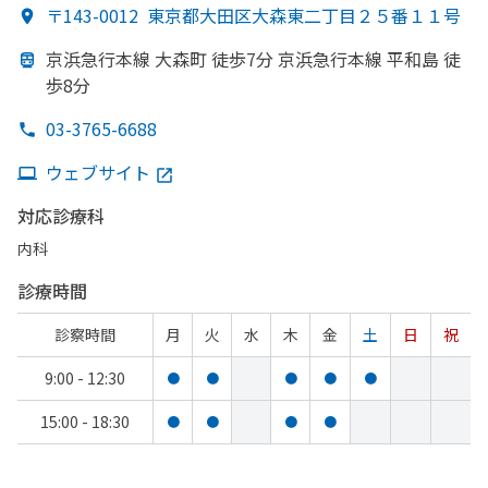
〒143-0012
東京都大田区大森東二丁目２５番１１号
京浜急行本線 大森町 徒歩7分 京浜急行本線 平和島 徒
歩8分
03-3765-6688
ウェブサイト
対応診療科
内科
診療時間
診察時間
月
火
水
木
金
土
日
祝
9:00 - 12:30
●
●
●
●
●
15:00 - 18:30
●
●
●
●