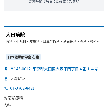
診察時間は病院にご確認ください
大田病院
内科・​小児科・​皮膚科・​耳鼻咽喉科・​泌尿器科・​外科・​整形外
科・​胃腸科・​肛門科・​婦人科・​眼科・​呼吸器科・​循環器科・​リ
ハビリテーション・​神経内科
日本糖尿病学会
在籍
〒143-0012
東京都大田区大森東四丁目４番１４号
大森町駅
03-3762-8421
対応診療科
内科