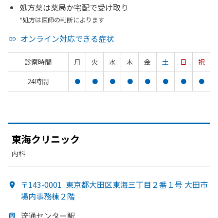
処方薬は薬局か宅配で受け取り
*処方は医師の判断によります
オンライン対応できる症状
診察時間
月
火
水
木
金
土
日
祝
24時間
●
●
●
●
●
●
●
●
東海クリニック
内科
〒143-0001
東京都大田区東海三丁目２番１号 大田市
場内事務棟２階
流通センター駅