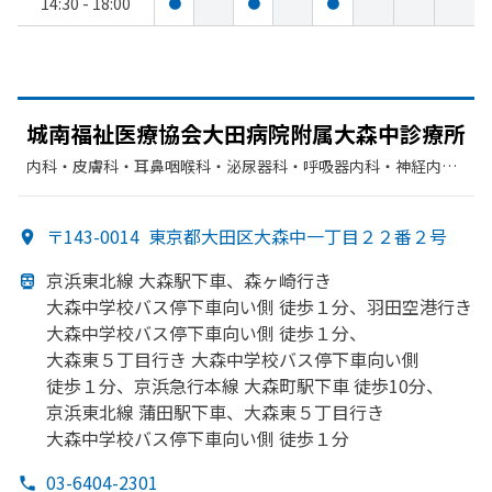
14:30 - 18:00
●
●
●
城南福祉医療協会大田病院附属大森中診療所
内科・​皮膚科・​耳鼻咽喉科・​泌尿器科・​呼吸器内科・​神経内
科・​糖尿病内科・​血液内科・​内分泌科・​眼科・​整形外科・​肛門
科・​外科・​循環器科・​婦人科
〒143-0014
東京都大田区大森中一丁目２２番２号
京浜東北線 大森駅下車、
森ヶ崎行き
大森中学校バス停下車向い
側 徒歩１分、
羽田
空港
行き
大森中学校バス停下車向い
側 徒歩１分、
大森東５丁目行き 大森中学校バス停下車向い
側
徒歩１分、
京浜急行本線 大森町駅下車 徒歩10分、
京浜東北線 蒲田駅下車、
大森東５丁目行き
大森中学校バス停下車向い
側 徒歩１分
03-6404-2301