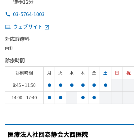
徒歩12分
03-5764-1003
ウェブサイト
対応診療科
内科
診療時間
診察時間
月
火
水
木
金
土
日
祝
8:45 - 11:50
●
●
●
●
●
●
14:00 - 17:40
●
●
●
●
医療法人社団泰静会大西医院