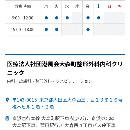
診察時間
月
火
水
木
金
土
日
祝
9:00 - 12:30
●
●
●
●
●
15:00 - 18:00
●
●
●
医療法人社団港風会大森町整形外科内科クリ
ニック
内科・​皮膚科・​整形外科・​リハビリテーション
〒143-0015
東京都大田区大森西三丁目１９番１６号
榎本ビル１階・２階
京浜急行本線 大森町駅下車 徒歩2分、
京浜東北線
大森駅下車、
蒲田駅行き 大森西４丁目バス停下車