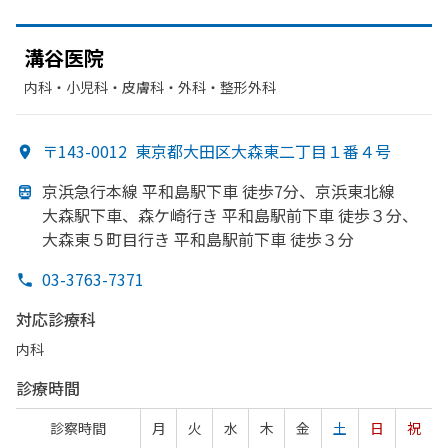
溝谷医院
内科・​小児科・​皮膚科・​外科・​整形外科
〒143-0012
東京都大田区大森東二丁目１番４号
京浜急行本線 平和島駅下車 徒歩7分、
京浜東北線
大森駅下車、
森ケ崎行き 平和島駅前下車 徒歩３分、
大森東５町目行き 平和島駅前下車 徒歩３分
03-3763-7371
対応診療科
内科
診療時間
診察時間
月
火
水
木
金
土
日
祝