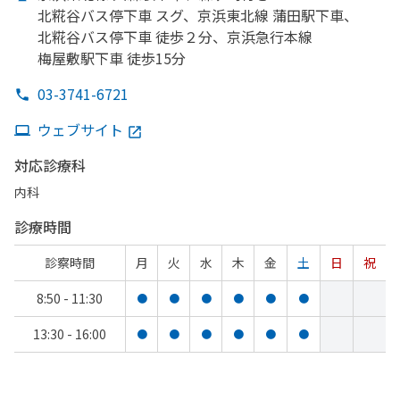
北糀谷バス停下車 スグ、
京浜東北線 蒲田駅下車、
北糀谷バス停下車 徒歩２分、
京浜急行本線
梅屋敷駅下車 徒歩15分
03-3741-6721
ウェブサイト
対応診療科
内科
診療時間
診察時間
月
火
水
木
金
土
日
祝
8:50 - 11:30
●
●
●
●
●
●
13:30 - 16:00
●
●
●
●
●
●