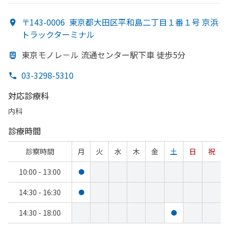
〒143-0006
東京都大田区平和島二丁目１番１号 京浜
トラックターミナル
東京モノレ－ル 流通センター駅下車 徒歩5分
03-3298-5310
対応診療科
内科
診療時間
診察時間
月
火
水
木
金
土
日
祝
10:00 - 13:00
●
14:30 - 16:30
●
14:30 - 18:00
●