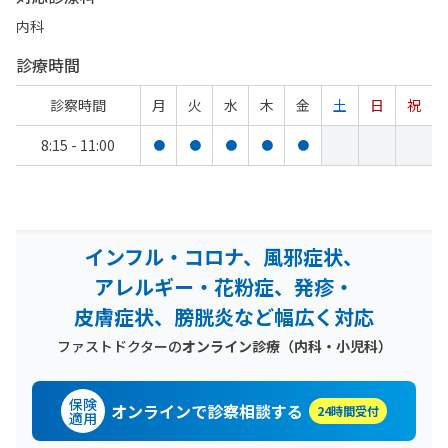
内科
診療時間
診察時間
月
火
水
木
金
土
日
祝
8:15 - 11:00
●
●
●
●
●
インフル・コロナ、風邪症状、
アレルギー・花粉症、発疹・
皮膚症状、膀胱炎など幅広く対応
ファストドクターの
オンライン診療（内科・小児科）
保険
オンラインで診察相談する
24時間受付
適用