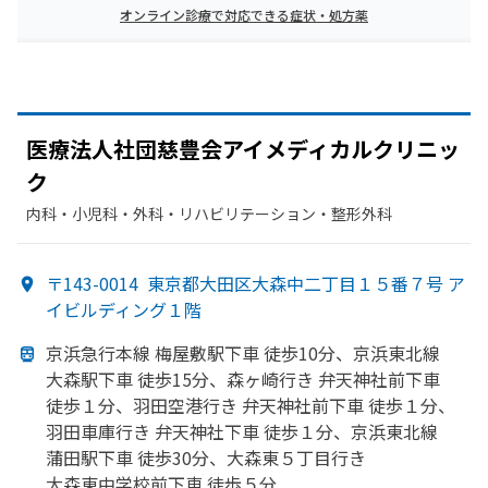
オンライン診療で対応できる症状・処方薬
医療法人社団慈豊会アイメディカルクリニッ
ク
内科・​小児科・​外科・​リハビリテーション・​整形外科
〒143-0014
東京都大田区大森中二丁目１５番７号 ア
イビルディング１階
京浜急行本線 梅屋敷駅下車 徒歩10分、
京浜東北線
大森駅下車 徒歩15分、
森ヶ崎行き 弁天神社前下車
徒歩１分、
羽田
空港
行き 弁天神社前下車 徒歩１分、
羽田車庫
行き 弁天神社下車 徒歩１分、
京浜東北線
蒲田駅下車 徒歩30分、
大森東５丁目行き
大森東中学校前下車 徒歩５分