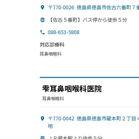
〒770-0026
徳島県徳島市佐古六番町７
【佐古５番町】バス停から
徒歩５分
088-653-5808
対応診療科
耳鼻咽喉科
雫耳鼻咽喉科医院
耳鼻咽喉科
〒770-0042
徳島県徳島市蔵本町２丁目
地
ＪＲ蔵本駅より
徒歩５分