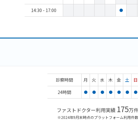
14:30 - 17:00
●
診察時間
月
火
水
木
金
土
日
24時間
●
●
●
●
●
●
●
175
ファストドクター利用実績
万
※2024年9月末時点のプラットフォーム利用件