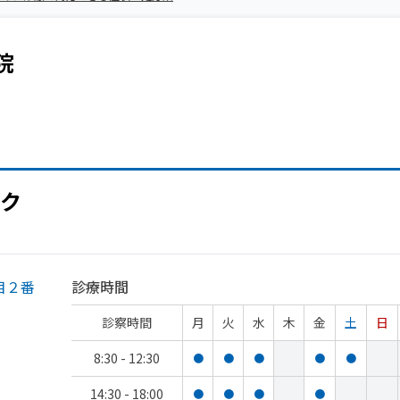
院
ク
目２番
診療時間
診察時間
月
火
水
木
金
土
日
8:30 - 12:30
●
●
●
●
●
14:30 - 18:00
●
●
●
●