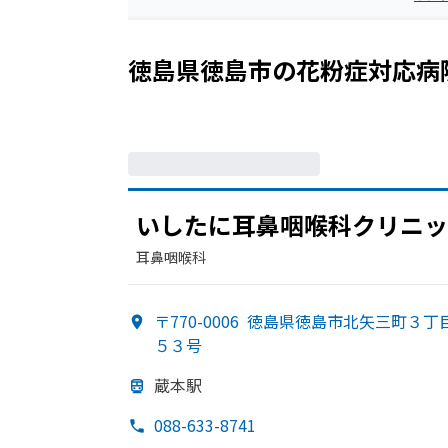
徳島県徳島市
の
花粉症
対応病
いしたに
耳鼻咽喉科クリニッ
耳鼻咽喉科
〒770-0006
徳島県徳島市北矢三町３丁
５３号
蔵本駅
088-633-8741