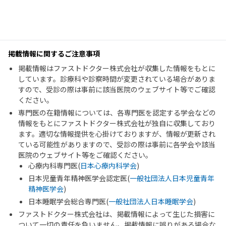
掲載情報に関するご注意事項
掲載情報はファストドクター株式会社が収集した情報をもとに
しています。診療科や診察時間が変更されている場合がありま
すので、受診の際は事前に該当医院のウェブサイト等でご確認
ください。
専門医の在籍情報については、各専門医を認定する学会などの
情報をもとにファストドクター株式会社が独自に収集しており
ます。適切な情報提供を心掛けておりますが、情報が更新され
ている可能性がありますので、受診の際は事前に各学会や該当
医院のウェブサイト等をご確認ください。
心療内科専門医(
日本心療内科学会
)
日本児童青年精神医学会認定医(
一般社団法人日本児童青年
精神医学会
)
日本睡眠学会総合専門医(
一般社団法人日本睡眠学会
)
ファストドクター株式会社は、掲載情報によって生じた損害に
ついて一切の責任を負いません。掲載情報に誤りがある場合な