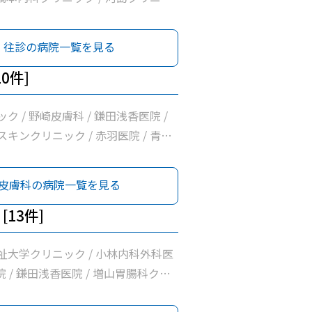
外科医院 / だいなリハビリクリニック
リニック / 医療法人社団小沼内科胃
往診の病院一覧を見る
ック / 西那須野内科循環器科クリニ
内科小児科医院
0件]
ク / 野崎皮膚科 / 鎌田浅香医院 /
キンクリニック / 赤羽医院 / 青柳
橋外科医院 / 那須赤十字病院 / つばさ
那須 / 国際医療福祉大学那須医療セ
皮膚科の病院一覧を見る
[13件]
祉大学クリニック / 小林内科外科医
病院 / 鎌田浅香医院 / 増山胃腸科クリ
松井医院 / 河島クリニック / 髙橋外科