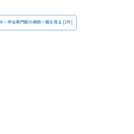
ギー学会専門医
の病院一覧を見る [
1
件]