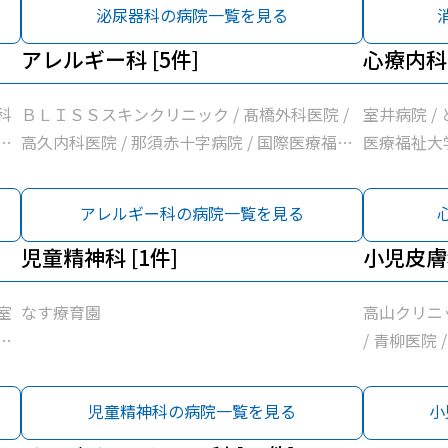
医院 / 那
泌尿器科の病院一覧を見る
さ
法人社団小
リ
アレルギー科 [5件]
クリニック
心療内科 
ッ
ー
器
科
ＢＬＩＳＳスキンクリニック / 髙橋外科医院 /
室井病院 /
ッ
科
高久内科医院 / 那須赤十字病院 / 国際医療福祉
医療福祉大
際
福
大学那須医療センター
ク
アレルギー科の病院一覧を見る
児童精神科 [1件]
小児皮膚科
室
なす療育園
高山クリニ
さ
/ 青柳医院
セ
那須 / 
児童精神科の病院一覧を見る
小