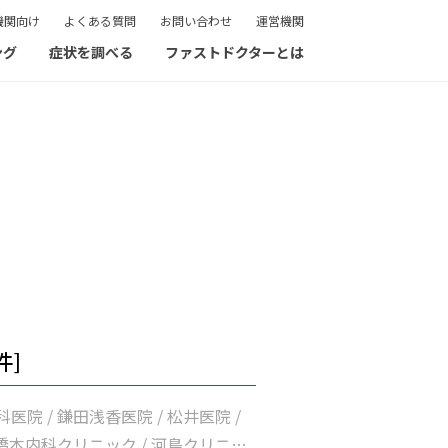
機関向け
よくある質問
お問い合わせ
運営機関
ング
症状を調べる
ファストドクターとは
件]
医院 / 鎌田浅香医院 / 松井医院 /
 橋本内科クリニック / 河島クリニッ