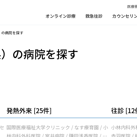
医療
オンライン診療
救急往診
カウンセリ
）の病院を探す
県）の病院を探す
発熱外来 [25件]
往診 [12
セ
国際医療福祉大学クリニック / なす療育園 / 小
小林内科外科
林内科外科医院 / 室井病院 / 鎌田浅香医院 / あ
赤羽医院 /