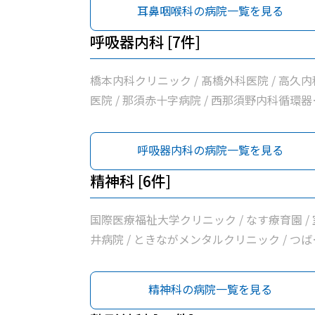
耳鼻咽喉科の病院一覧を見る
/ 栃木県県北保健所 / 那須赤十字病院 / つば
クリニック那須 / ぽっぽクリニック / 高澤ク
呼吸器内科 [7件]
ニック / 医療法人社団小沼内科胃腸科クリニ
ク / さいとうクリニック / 西那須野内科循環
橋本内科クリニック / 髙橋外科医院 / 高久内
科クリニック / 阿久津整形外科 / はらクリニ
医院 / 那須赤十字病院 / 西那須野内科循環器
ク / 大原クリニック / 原内科小児科医院 / 国
クリニック / みずぬまクリニック / 国際医療
医療福祉大学那須医療センター / きくち内科
祉大学那須医療センター
呼吸器内科の病院一覧を見る
リニック
精神科 [6件]
国際医療福祉大学クリニック / なす療育園 / 
井病院 / ときながメンタルクリニック / つば
クリニック那須 / 国際医療福祉大学那須医療
ンター
精神科の病院一覧を見る