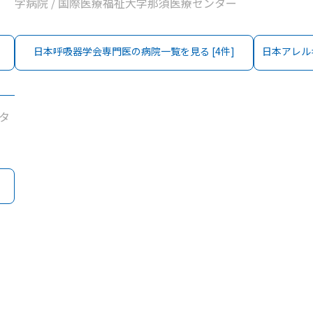
字病院 / 国際医療福祉大学那須医療センター
日本呼吸器学会専門医
の病院一覧を見る [
4
件]
日本アレル
タ