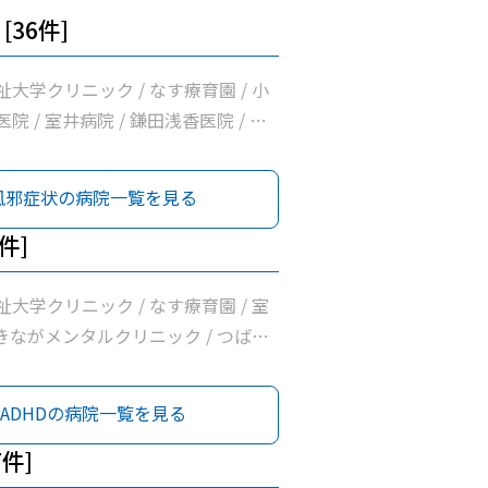
[36件]
大学クリニック / なす療育園 / 小
院 / 室井病院 / 鎌田浅香医院 / あ
ック / さいとうハート＆キッズクリ
増山胃腸科クリニック / 木戸内科クリ
風邪症状の病院一覧を見る
松井医院 / 赤羽医院 / 橋本内科クリニ
療法人広志会齊藤内科医院 / 青柳医院
6件]
ニック / 大田原中央クリニック / 髙
/ だいなリハビリクリニック / 那須
大学クリニック / なす療育園 / 室
診療所 / 高久内科医院 / せいいか
ときながメンタルクリニック / つばさ
ルクリニックＮＡＳＵ / 富士電機機
那須 / 国際医療福祉大学那須医療セ
会社大田原事業所健康管理センター
ADHDの病院一覧を見る
北保健所 / 那須赤十字病院 / つばさ
須 / ぽっぽクリニック / 高澤クリ
7件]
 医療法人社団小沼内科胃腸科クリニッ