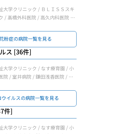
とうクリニック / 西那須野内科循環器
祉大学クリニック / ＢＬＩＳＳスキ
 / 阿久津整形外科 / はらクリニッ
 / 髙橋外科医院 / 高久内科医院 /
クリニック / 原内科小児科医院 / 国際
院 / 大原クリニック / 国際医療福
学那須医療センター / きくち内科ク
医療センター
花粉症の病院一覧を見る
ス [36件]
大学クリニック / なす療育園 / 小
院 / 室井病院 / 鎌田浅香医院 / あ
ック / さいとうハート＆キッズクリ
増山胃腸科クリニック / 木戸内科クリ
ロウイルスの病院一覧を見る
松井医院 / 赤羽医院 / 橋本内科クリニ
療法人広志会齊藤内科医院 / 青柳医院
7件]
ニック / 大田原中央クリニック / 髙
/ だいなリハビリクリニック / 那須
大学クリニック / なす療育園 / 小