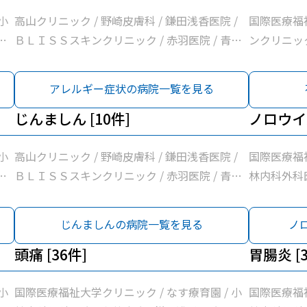
西
ク / さい
小
高山クリニック / 野崎皮膚科 / 鎌田浅香医院 /
国際医療福
外
科クリニック
あ
ＢＬＩＳＳスキンクリニック / 赤羽医院 / 青柳
ンクリニック
ぬ
ク / 大原
リ
医院 / 髙橋外科医院 / 高久内科医院 / 那須赤十
那須赤十字病
福
医療福祉大
リ
字病院 / つばさクリニック那須 / 国際医療福祉
祉大学那須
アレルギー症状の病院一覧を見る
ッ
リニック
ニ
大学那須医療センター
内
じんましん [10件]
ノロウイル
中
リ
小
高山クリニック / 野崎皮膚科 / 鎌田浅香医院 /
国際医療福祉
内
あ
ＢＬＩＳＳスキンクリニック / 赤羽医院 / 青柳
林内科外科医
Ａ
リ
医院 / 髙橋外科医院 / 那須赤十字病院 / つばさ
さかクリニ
所
リ
クリニック那須 / 国際医療福祉大学那須医療セ
ニック / 
じんましんの病院一覧を見る
ノ
赤
ニ
ンター
ニック / 
リ
院
頭痛 [36件]
ック / 医
胃腸炎 [3
内
髙
/ 河島クリ
西
須
橋外科医院 
小
国際医療福祉大学クリニック / なす療育園 / 小
国際医療福祉