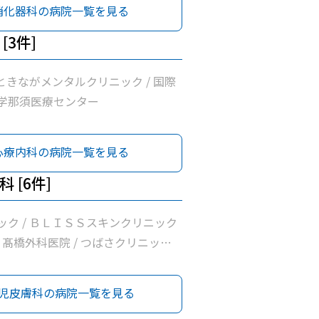
須赤十字病院 / 高澤クリニック / 医療
消化器科の病院一覧を見る
沼内科胃腸科クリニック / みずぬま
 / 国際医療福祉大学那須医療センタ
[3件]
 ときながメンタルクリニック / 国際
学那須医療センター
心療内科の病院一覧を見る
 [6件]
ック / ＢＬＩＳＳスキンクリニック
 / 髙橋外科医院 / つばさクリニック
国際医療福祉大学那須医療センター
児皮膚科の病院一覧を見る