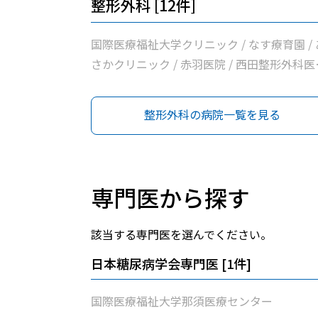
整形外科 [12件]
国際医療福祉大学クリニック / なす療育園 / 
さかクリニック / 赤羽医院 / 西田整形外科医
/ 大田原中央クリニック / 髙橋外科医院 / だ
なリハビリクリニック / 那須赤十字病院 / 小
整形外科の病院一覧を見る
整形外科 / 阿久津整形外科 / 国際医療福祉大
那須医療センター
専門医から探す
該当する専門医を選んでください。
日本糖尿病学会専門医
[
1
件]
国際医療福祉大学那須医療センター