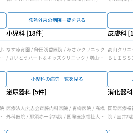
さかクリニック / 増山胃腸科クリニック / 木戸
ク / 髙橋
内科クリニック / 松井医院 / 橋本内科クリニッ
/ ぽっぽク
発熱外来の病院一覧を見る
ク / 吉成小児科医院 / 医療法人広志会齊藤内科
腸科クリニ
医院 / 河島クリニック / 那須地区夜間急患診療
小児科 [18件]
ック / 原
皮膚科 [1
所 / 高久内科医院 / せいいかいメディカルクリ
ニックＮＡＳＵ / ぽっぽクリニック / 高澤クリ
小
なす療育園 / 鎌田浅香医院 / あさかクリニック
高山クリニッ
ニック / 医療法人社団小沼内科胃腸科クリニッ
あ
/ さいとうハート＆キッズクリニック / 増山胃
ＢＬＩＳＳス
ク / さいとうクリニック / 西那須野内科循環器
リ
腸科クリニック / 木戸内科クリニック / 赤羽医
医院 / 髙
科クリニック / 大原クリニック / 原内科小児科
リ
院 / 橋本内科クリニック / 吉成小児科医院 / 青
クリニック
小児科の病院一覧を見る
医院 / 国際医療福祉大学那須医療センター / き
ニ
柳医院 / 那須地区夜間急患診療所 / 那須赤十字
ンター
くち内科クリニック
院
病院 / 医療法人社団小沼内科胃腸科クリニック
泌尿器科 [5件]
消化器科 
髙
/ さいとうクリニック / 大原クリニック / みず
須
ぬまクリニック / 原内科小児科医院 / 国際医療
院
医療法人広志会齊藤内科医院 / 青柳医院 / 髙橋
国際医療福
か
福祉大学那須医療センター
療
外科医院 / 那須赤十字病院 / 国際医療福祉大学
院 / 室井
機
那須医療センター
ニック / 
ー