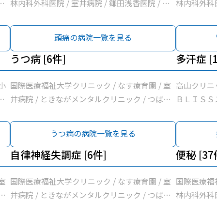
外
か
地区夜間急患
あ
林内科外科医院 / 室井病院 / 鎌田浅香医院 / あ
林内科外科医
ぬ
機
いメディカ
リ
さかクリニック / さいとうハート＆キッズクリ
さかクリニ
福
ー
器制御株式
リ
ニック / 増山胃腸科クリニック / 木戸内科クリ
ニック / 
頭痛の病院一覧を見る
ッ
さ
/ 栃木県県
ニ
ニック / 松井医院 / 赤羽医院 / 橋本内科クリニ
ニック / 
リ
クリニック那
院
ック / 医療法人広志会齊藤内科医院 / 青柳医院
うつ病 [6件]
ック / 医
多汗症 [1
ッ
ニック /
髙
/ 河島クリニック / 大田原中央クリニック / 髙
/ 河島クリ
器
ク / さい
須
橋外科医院 / だいなリハビリクリニック / 那須
橋外科医院 
小
国際医療福祉大学クリニック / なす療育園 / 室
高山クリニッ
ッ
科クリニック
か
地区夜間急患診療所 / 高久内科医院 / せいいか
地区夜間急患
あ
井病院 / ときながメンタルクリニック / つばさ
ＢＬＩＳＳス
際
ク / 大原
機
いメディカルクリニックＮＡＳＵ / 富士電機機
いメディカ
リ
クリニック那須 / 国際医療福祉大学那須医療セ
医院 / 髙
ク
医療福祉大
ー
器制御株式会社大田原事業所健康管理センター
器制御株式
リ
ンター
クリニック
うつ病の病院一覧を見る
リニック
さ
/ 栃木県県北保健所 / 那須赤十字病院 / つばさ
/ 栃木県県
ニ
ンター
リ
クリニック那須 / ぽっぽクリニック / 高澤クリ
クリニック那
院
自律神経失調症 [6件]
便秘 [37
ッ
ニック / 医療法人社団小沼内科胃腸科クリニッ
ニック /
髙
器
ク / さいとうクリニック / 西那須野内科循環器
ク / さい
須
室
国際医療福祉大学クリニック / なす療育園 / 室
国際医療福祉
ッ
科クリニック / 阿久津整形外科 / はらクリニッ
科クリニック
か
さ
井病院 / ときながメンタルクリニック / つばさ
林内科外科医
原
ク / 大原クリニック / 原内科小児科医院 / 国際
ク / 大原
機
セ
クリニック那須 / 国際医療福祉大学那須医療セ
さかクリニ