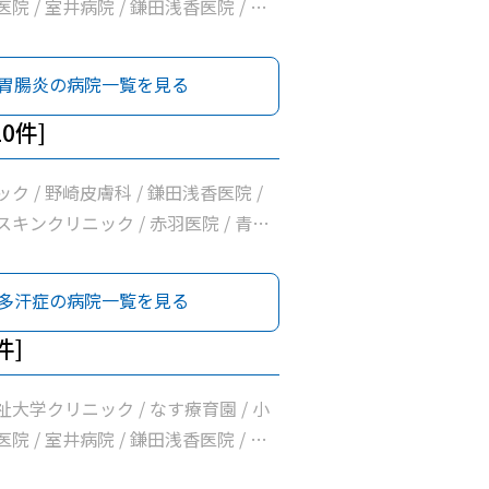
診療所 / 高久内科医院 / せいいか
院 / 室井病院 / 鎌田浅香医院 / あ
ルクリニックＮＡＳＵ / 富士電機機
ック / さいとうハート＆キッズクリ
会社大田原事業所健康管理センター
増山胃腸科クリニック / 木戸内科クリ
胃腸炎の病院一覧を見る
北保健所 / 那須赤十字病院 / つばさ
松井医院 / 赤羽医院 / 橋本内科クリニ
須 / ぽっぽクリニック / 高澤クリ
療法人広志会齊藤内科医院 / 青柳医院
0件]
 医療法人社団小沼内科胃腸科クリニッ
ニック / 大田原中央クリニック / 髙
とうクリニック / 西那須野内科循環器
/ だいなリハビリクリニック / 那須
ク / 野崎皮膚科 / 鎌田浅香医院 /
 / 阿久津整形外科 / はらクリニッ
診療所 / 高久内科医院 / せいいか
キンクリニック / 赤羽医院 / 青柳
クリニック / 原内科小児科医院 / 国際
ルクリニックＮＡＳＵ / 富士電機機
橋外科医院 / 那須赤十字病院 / つばさ
学那須医療センター / きくち内科ク
会社大田原事業所健康管理センター
那須 / 国際医療福祉大学那須医療セ
多汗症の病院一覧を見る
北保健所 / 那須赤十字病院 / つばさ
須 / ぽっぽクリニック / 高澤クリ
件]
 医療法人社団小沼内科胃腸科クリニッ
とうクリニック / 西那須野内科循環器
大学クリニック / なす療育園 / 小
 / 阿久津整形外科 / はらクリニッ
院 / 室井病院 / 鎌田浅香医院 / あ
クリニック / みずぬまクリニック / 原
ック / さいとうハート＆キッズクリ