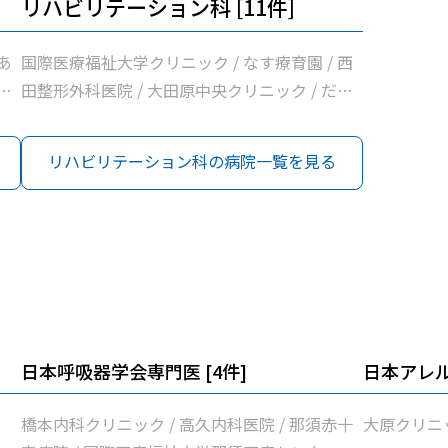
リハビリテーション科 [11件]
あ
国際医療福祉大学クリニック / なす療育園 / 西
院
田整形外科医院 / 大田原中央クリニック / だい
い
なリハビリクリニック / 那須赤十字病院 / さい
関
とうクリニック / 小関整形外科 / 阿久津整形外
リハビリテーション科の病院一覧を見る
学
科 / みずぬまクリニック / 国際医療福祉大学那
須医療センター
日本呼吸器学会専門医
[
4
件]
日本アレ
橋本内科クリニック / 高久内科医院 / 那須赤十
大原クリニ