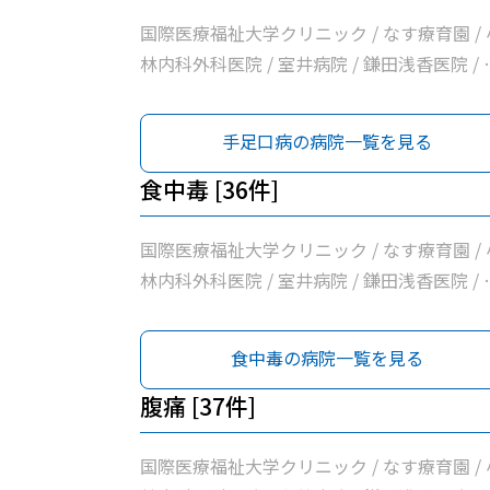
科胃腸科クリニック / さいとうクリニック / 
国際医療福祉大学クリニック / なす療育園 / 
那須野内科循環器科クリニック / 阿久津整形
林内科外科医院 / 室井病院 / 鎌田浅香医院 / 
科 / はらクリニック / 大原クリニック / みず
さかクリニック / さいとうハート＆キッズク
まクリニック / 原内科小児科医院 / 国際医療
ニック / 増山胃腸科クリニック / 木戸内科ク
手足口病の病院一覧を見る
祉大学那須医療センター / きくち内科クリニ
ニック / 松井医院 / 赤羽医院 / 橋本内科クリ
ク
ック / 吉成小児科医院 / 医療法人広志会齊藤
食中毒 [36件]
科医院 / 青柳医院 / 河島クリニック / 大田原
央クリニック / 髙橋外科医院 / だいなリハビ
国際医療福祉大学クリニック / なす療育園 / 
クリニック / 那須地区夜間急患診療所 / 高久
林内科外科医院 / 室井病院 / 鎌田浅香医院 / 
科医院 / せいいかいメディカルクリニックＮ
さかクリニック / さいとうハート＆キッズク
ＳＵ / 富士電機機器制御株式会社大田原事業
ニック / 増山胃腸科クリニック / 木戸内科ク
食中毒の病院一覧を見る
健康管理センター / 栃木県県北保健所 / 那須
ニック / 松井医院 / 赤羽医院 / 橋本内科クリ
十字病院 / つばさクリニック那須 / ぽっぽク
ック / 医療法人広志会齊藤内科医院 / 青柳医
腹痛 [37件]
ニック / 高澤クリニック / 医療法人社団小沼
/ 河島クリニック / 大田原中央クリニック / 
科胃腸科クリニック / さいとうクリニック / 
橋外科医院 / だいなリハビリクリニック / 那
国際医療福祉大学クリニック / なす療育園 / 