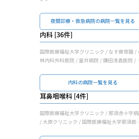
夜間診療・救急病院の病院一覧を見る
内科 [36件]
国際医療福祉大学クリニック / なす療育園 / 
林内科外科医院 / 室井病院 / 鎌田浅香医院 / 
さかクリニック / さいとうハート＆キッズク
ニック / 増山胃腸科クリニック / 木戸内科ク
内科の病院一覧を見る
ニック / 松井医院 / 赤羽医院 / 橋本内科クリ
ック / 医療法人広志会齊藤内科医院 / 青柳医
耳鼻咽喉科 [4件]
/ 河島クリニック / 大田原中央クリニック / 
橋外科医院 / だいなリハビリクリニック / 那
国際医療福祉大学クリニック / 那須赤十字病
地区夜間急患診療所 / 高久内科医院 / せいい
/ 大原クリニック / 国際医療福祉大学那須医
いメディカルクリニックＮＡＳＵ / 富士電機
センター
器制御株式会社大田原事業所健康管理センタ