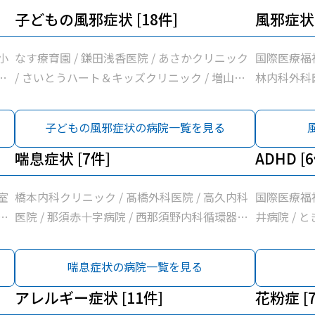
子どもの風邪症状 [18件]
風邪症状 
小
なす療育園 / 鎌田浅香医院 / あさかクリニック
国際医療福祉
あ
/ さいとうハート＆キッズクリニック / 増山胃
林内科外科医
リ
腸科クリニック / 木戸内科クリニック / 赤羽医
さかクリニ
リ
院 / 橋本内科クリニック / 吉成小児科医院 / 青
ニック / 
子どもの風邪症状の病院一覧を見る
ニ
柳医院 / 那須地区夜間急患診療所 / 那須赤十字
ニック / 
内
病院 / 医療法人社団小沼内科胃腸科クリニック
喘息症状 [7件]
ック / 医
ADHD [
中
/ さいとうクリニック / 大原クリニック / みず
/ 河島クリ
リ
ぬまクリニック / 原内科小児科医院 / 国際医療
橋外科医院 
室
橋本内科クリニック / 髙橋外科医院 / 高久内科
国際医療福祉
内
福祉大学那須医療センター
地区夜間急患
さ
医院 / 那須赤十字病院 / 西那須野内科循環器科
井病院 / 
Ａ
いメディカ
セ
クリニック / みずぬまクリニック / 国際医療福
クリニック
所
器制御株式
祉大学那須医療センター
ンター
喘息症状の病院一覧を見る
赤
/ 栃木県県
リ
クリニック那
アレルギー症状 [11件]
花粉症 [
内
ニック /