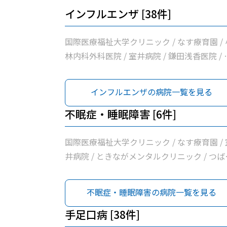
インフルエンザ [38件]
国際医療福祉大学クリニック / なす療育園 / 
林内科外科医院 / 室井病院 / 鎌田浅香医院 / 
さかクリニック / さいとうハート＆キッズク
ニック / 増山胃腸科クリニック / 木戸内科ク
インフルエンザの病院一覧を見る
ニック / 松井医院 / 赤羽医院 / 橋本内科クリ
ック / 吉成小児科医院 / 医療法人広志会齊藤
不眠症・睡眠障害 [6件]
科医院 / 青柳医院 / 河島クリニック / 大田原
央クリニック / 髙橋外科医院 / だいなリハビ
国際医療福祉大学クリニック / なす療育園 / 
クリニック / 那須地区夜間急患診療所 / 高久
井病院 / ときながメンタルクリニック / つば
科医院 / せいいかいメディカルクリニックＮ
クリニック那須 / 国際医療福祉大学那須医療
ＳＵ / 富士電機機器制御株式会社大田原事業
ンター
不眠症・睡眠障害の病院一覧を見る
健康管理センター / 栃木県県北保健所 / 那須
十字病院 / つばさクリニック那須 / ぽっぽク
手足口病 [38件]
ニック / 高澤クリニック / 医療法人社団小沼