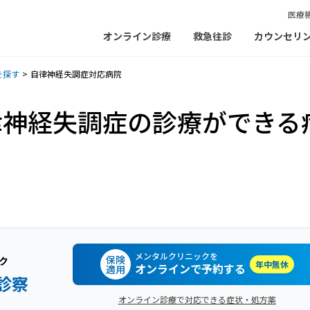
医療
オンライン診療
救急往診
カウンセリ
を探す
自律神経失調症対応病院
律神経失調症の診療ができる
メンタルクリニックを
保険
ク
年中無休
オンラインで予約する
適用
診察
オンライン診療で対応できる症状・処方薬