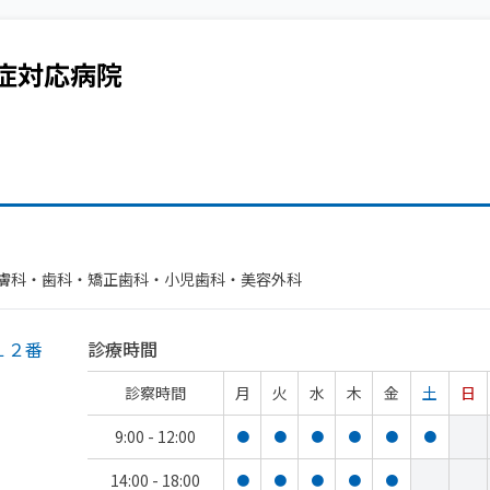
症
対応病院
科・​歯科・​矯正歯科・​小児歯科・​美容外科
１２番
診療時間
診察時間
月
火
水
木
金
土
日
9:00 - 12:00
●
●
●
●
●
●
14:00 - 18:00
●
●
●
●
●