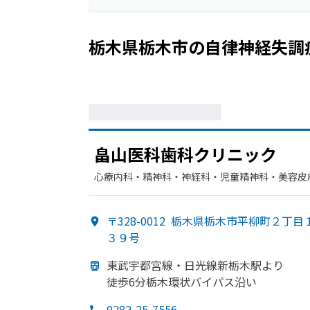
栃木県栃木市
の
自律神経失調
畠山医科歯科クリニック
心療内科・​精神科・神経科・​児童精神科・​美容皮膚
〒328-0012
栃木県栃木市平柳町２丁目
３９号
東武宇都宮線・
日光線新栃木駅より
徒歩6分栃木環状バイパス沿い
0282-25-7556