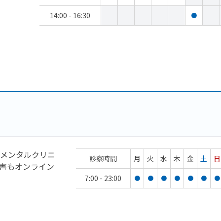
14:00 - 16:30
●
メンタルクリニ
診察時間
月
火
水
木
金
土
日
書もオンライン
7:00 - 23:00
●
●
●
●
●
●
●