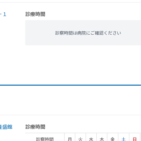
－１
診療時間
診察時間は病院にご確認ください
隆盛館
診療時間
診察時間
月
火
水
木
金
土
日