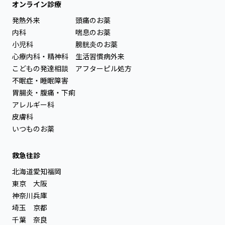
オンライン診療
発熱外来
頭痛のお薬
内科
喘息のお薬
小児科
膀胱炎のお薬
心療内科・精神科
生活習慣病外来
こどもの発達相談
アフターピル処方
不眠症・睡眠障害
胃腸炎・腹痛・下痢
アレルギー科
皮膚科
いつものお薬
救急往診
北海道
愛知
福岡
東京
大阪
神奈川
兵庫
埼玉
京都
千葉
奈良