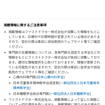
掲載情報に関するご注意事項
掲載情報はファストドクター株式会社が収集した情報をもとに
しています。診療科や診察時間が変更されている場合がありま
すので、受診の際は事前に該当医院のウェブサイト等でご確認
ください。
専門医の在籍情報については、各専門医を認定する学会などの
情報をもとにファストドクター株式会社が独自に収集しており
ます。適切な情報提供を心掛けておりますが、情報が更新され
ている可能性がありますので、受診の際は事前に各学会や該当
医院のウェブサイト等をご確認ください。
心療内科専門医(
日本心療内科学会
)
日本児童青年精神医学会認定医(
一般社団法人日本児童青年
精神医学会
)
日本睡眠学会総合専門医(
一般社団法人日本睡眠学会
)
ファストドクター株式会社は、掲載情報によって生じた損害に
ついて一切の責任を負いません。掲載情報に誤りがある場合な