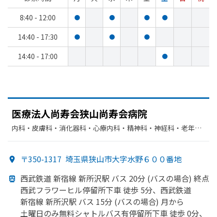
8:40 - 12:00
●
●
●
●
14:40 - 17:30
●
●
●
14:40 - 17:00
●
医療法人尚寿会狭山尚寿会病院
内科・​皮膚科・​消化器科・​心療内科・​精神科・神経科・​老年内
科・​リハビリテーション・​歯科・​歯科口腔外科・​リウマチ科・​
放射線科・​循環器科・​美容皮膚科
〒350-1317
埼玉県狭山市大字水野６００番地
西武鉄道 新宿線 新所沢駅 バス 20分 (バスの
場合) 終点
西武フラワーヒル停留所下車 徒歩 5分、
西武鉄道
新宿線 新所沢駅 バス 15分 (バスの
場合) 月から
土曜日のみ
無料シャトルバス有停留所下車 徒歩 0分、