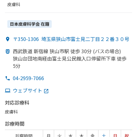
皮膚科
日本皮膚科学会
在籍
〒350-1306
埼玉県狭山市富士見二丁目２２番３０号
西武鉄道 新宿線 狭山市駅 徒歩 30分 (バスの
場合)
狭山台団地南経由富士見公民館入口停留所下車 徒歩
5分
04-2959-7066
ウェブサイト
対応診療科
皮膚科
診療時間
診察時間
月
火
水
木
金
土
日
祝