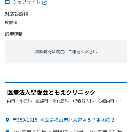
ウェブサイト
対応診療科
皮膚科
診療時間
診察時間は病院にご確認ください
医療法人聖愛会ともえクリニック
内科・​小児科・​皮膚科・​消化器科・​呼吸器内科・​心療内科・​呼
吸器科・​循環器科
〒350-1315
埼玉県狭山市北入曽４５７番地の３
西武鉄道 新宿線 入曽駅 徒歩 15分、
西武鉄道 新宿線