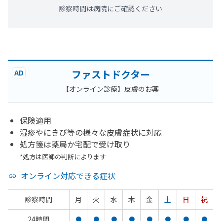
診察時間は病院にご確認ください
ファストドクター
AD
【オンライン診療】皮膚のお薬
保険適用
湿疹やにきび等の様々な皮膚症状に対応
処方箋は薬局か宅配で受け取り
*処方は医師の判断によります
オンライン対応できる症状
診察時間
月
火
水
木
金
土
日
祝
24時間
●
●
●
●
●
●
●
●