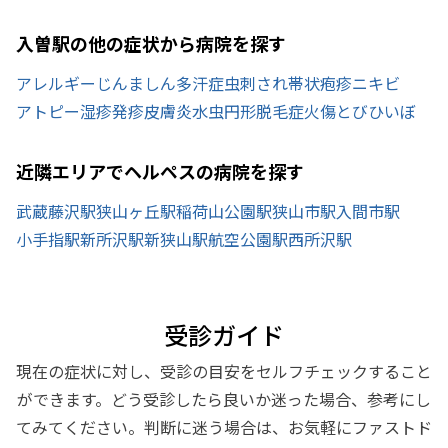
入曽駅の他の症状から病院を探す
アレルギー
じんましん
多汗症
虫刺され
帯状疱疹
ニキビ
アトピー
湿疹
発疹
皮膚炎
水虫
円形脱毛症
火傷
とびひ
いぼ
近隣エリアでヘルペスの病院を探す
武蔵藤沢駅
狭山ヶ丘駅
稲荷山公園駅
狭山市駅
入間市駅
小手指駅
新所沢駅
新狭山駅
航空公園駅
西所沢駅
受診ガイド
現在の症状に対し、受診の目安をセルフチェックすること
ができます。どう受診したら良いか迷った場合、参考にし
てみてください。判断に迷う場合は、お気軽にファストド