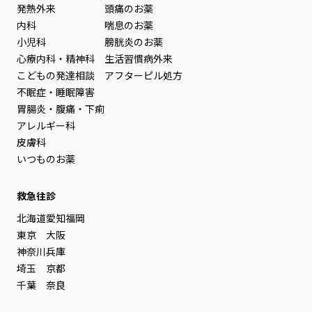
発熱外来
頭痛のお薬
内科
喘息のお薬
小児科
膀胱炎のお薬
心療内科・精神科
生活習慣病外来
こどもの発達相談
アフターピル処方
不眠症・睡眠障害
胃腸炎・腹痛・下痢
アレルギー科
皮膚科
いつものお薬
救急往診
北海道
愛知
福岡
東京
大阪
神奈川
兵庫
埼玉
京都
千葉
奈良