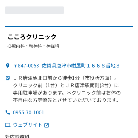
こころクリニック
心療内科・​精神科・神経科
〒847-0053
佐賀県唐津市紺屋町１６６８番地３
ＪＲ唐津駅北口前から
徒歩1分
（市役所方
面）。
クリニック前
（1台）と
ＪＲ唐津駅南側(3台）に
専用駐車場が
あります。
＊クリニック前は
お体の
不自由な
方
等優先とさせていただいております。
0955-70-1001
ウェブサイト
対応診療科