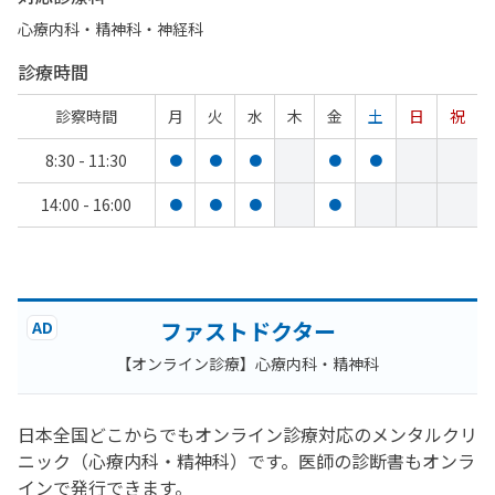
心療内科・​精神科・神経科
診療時間
診察時間
月
火
水
木
金
土
日
祝
8:30 - 11:30
●
●
●
●
●
14:00 - 16:00
●
●
●
●
ファストドクター
AD
【オンライン診療】心療内科・精神科
日本全国どこからでもオンライン診療対応のメンタルクリ
ニック（心療内科・精神科）です。医師の診断書もオンラ
インで発行できます。