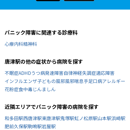
パニック障害に関連する診療科
心療内科
精神科
唐津駅の他の症状から病院を探す
不眠症
ADHD
うつ病
発達障害
自律神経失調症
適応障害
インフルエンザ
子どもの風邪
風邪
喘息
手足口病
アレルギー
花粉症
食中毒
じんましん
近隣エリアでパニック障害の病院を探す
和多田駅
西唐津駅
東唐津駅
鬼塚駅
虹ノ松原駅
山本駅
浜崎駅
肥前久保駅
駒鳴駅
岩屋駅