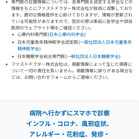
専門医の在籍情報については、各専門医を認定する学会などの
情報をもとにファストドクター株式会社が独自に収集しており
ます。適切な情報提供を心掛けておりますが、情報が更新され
ている可能性がありますので、受診の際は事前に各学会や該当
医院のウェブサイト等をご確認ください。
心療内科専門医(
日本心療内科学会
)
日本児童青年精神医学会認定医(
一般社団法人日本児童青年
精神医学会
)
日本睡眠学会総合専門医(
一般社団法人日本睡眠学会
)
ファストドクター株式会社は、掲載情報によって生じた損害に
ついて一切の責任を負いません。掲載情報に誤りがある場合な
どは、お問い合わせフォームからご連絡ください。
病院へ行かずにスマホで診察
インフル・コロナ、風邪症状、
アレルギー・花粉症、
発疹・