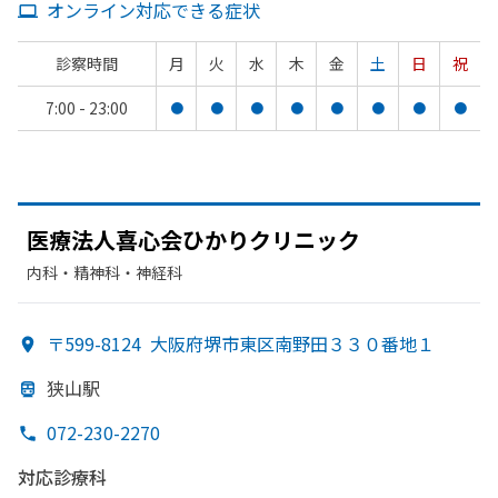
オンライン対応できる症状
診察時間
月
火
水
木
金
土
日
祝
7:00 - 23:00
●
●
●
●
●
●
●
●
医療法人喜心会
ひかりクリニック
内科・​精神科・神経科
〒599-8124
大阪府堺市東区南野田３３０番地１
狭山駅
072-230-2270
対応診療科