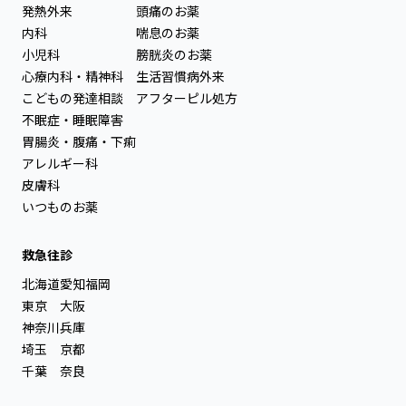
発熱外来
頭痛のお薬
内科
喘息のお薬
小児科
膀胱炎のお薬
心療内科・精神科
生活習慣病外来
こどもの発達相談
アフターピル処方
不眠症・睡眠障害
胃腸炎・腹痛・下痢
アレルギー科
皮膚科
いつものお薬
救急往診
北海道
愛知
福岡
東京
大阪
神奈川
兵庫
埼玉
京都
千葉
奈良