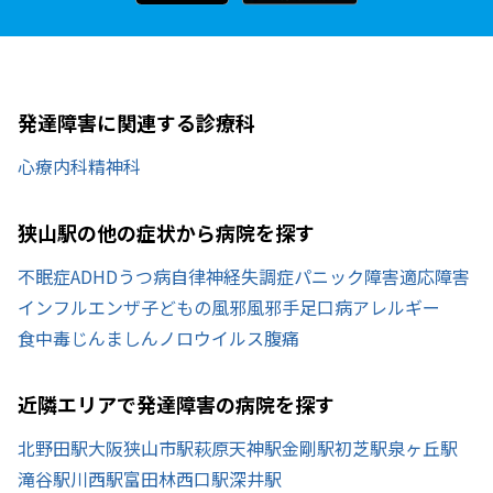
発達障害に関連する診療科
心療内科
精神科
狭山駅の他の症状から病院を探す
不眠症
ADHD
うつ病
自律神経失調症
パニック障害
適応障害
インフルエンザ
子どもの風邪
風邪
手足口病
アレルギー
食中毒
じんましん
ノロウイルス
腹痛
近隣エリアで発達障害の病院を探す
北野田駅
大阪狭山市駅
萩原天神駅
金剛駅
初芝駅
泉ヶ丘駅
滝谷駅
川西駅
富田林西口駅
深井駅