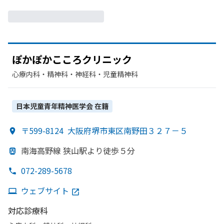
ぽか
ぽか
こころクリニック
心療内科・​精神科・神経科・​児童精神科
日本児童青年精神医学会
在籍
〒599-8124
大阪府堺市東区南野田３２７－５
南海高野線 狭山駅より
徒歩５分
072-289-5678
ウェブサイト
対応診療科