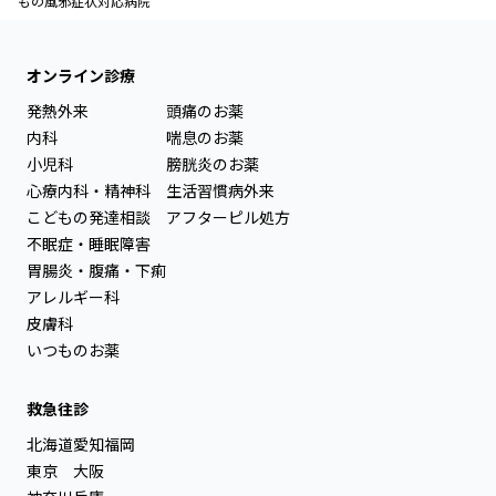
もの風邪症状対応病院
オンライン診療
発熱外来
頭痛のお薬
内科
喘息のお薬
小児科
膀胱炎のお薬
心療内科・精神科
生活習慣病外来
こどもの発達相談
アフターピル処方
不眠症・睡眠障害
胃腸炎・腹痛・下痢
アレルギー科
皮膚科
いつものお薬
救急往診
北海道
愛知
福岡
東京
大阪