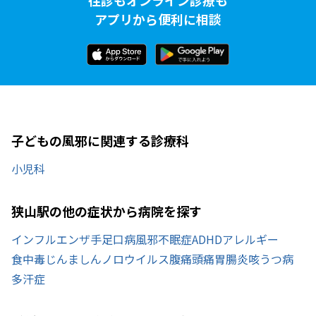
アプリから便利に相談
子どもの風邪に関連する診療科
小児科
狭山駅の他の症状から病院を探す
インフルエンザ
手足口病
風邪
不眠症
ADHD
アレルギー
食中毒
じんましん
ノロウイルス
腹痛
頭痛
胃腸炎
咳
うつ病
多汗症