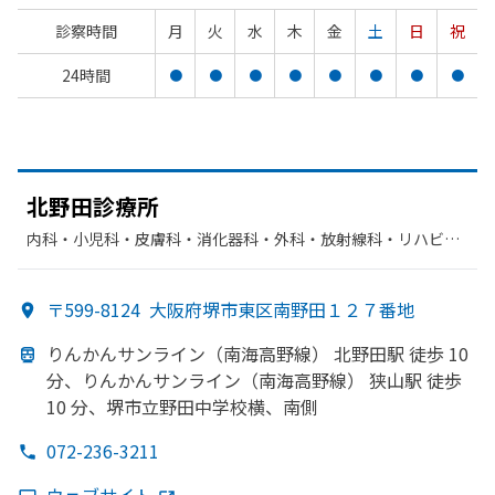
診察時間
月
火
水
木
金
土
日
祝
24時間
●
●
●
●
●
●
●
●
北野田診療所
内科・​小児科・​皮膚科・​消化器科・​外科・​放射線科・​リハビリ
テーション・​整形外科
〒599-8124
大阪府堺市東区南野田１２７番地
りんかんサンライン
（南海高野線）
北野田駅 徒歩 10
分、
りんかんサンライン
（南海高野線）
狭山駅 徒歩
10 分、
堺市立野田中学校横、
南側
072-236-3211