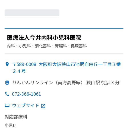
医療法人
今井内科小児科医院
内科・​小児科・​消化器科・​胃腸科・​循環器科
〒589-0008
大阪府大阪狭山市池尻自由丘一丁目３番
２４号
りんかんサンライン
（南海高野線）
狭山駅 徒歩 3 分
072-366-1061
ウェブサイト
対応診療科
小児科