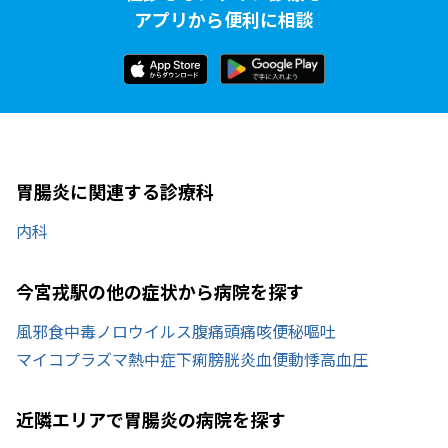
アプリから便利に相談
胃腸炎に関連する診療科
内科
今宮戎駅の他の症状から病院を探す
風邪
食中毒
ノロウイルス
腹痛
頭痛
咳
便秘
嘔吐
マイコプラズマ
熱中症
下痢
膀胱炎
血便
動悸
高血圧
近隣エリアで胃腸炎の病院を探す