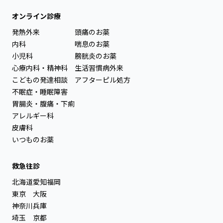
オンライン診療
発熱外来
頭痛のお薬
内科
喘息のお薬
小児科
膀胱炎のお薬
心療内科・精神科
生活習慣病外来
こどもの発達相談
アフターピル処方
不眠症・睡眠障害
胃腸炎・腹痛・下痢
アレルギー科
皮膚科
いつものお薬
救急往診
北海道
愛知
福岡
東京
大阪
神奈川
兵庫
埼玉
京都