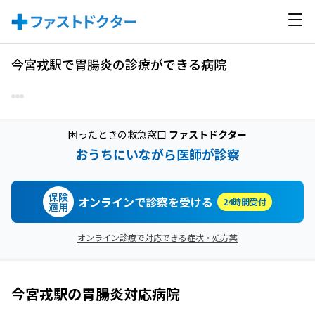
今宮戎駅で胃腸炎の診療ができる病院
困ったときの救急窓口
ファストドクター
おうちにいながら医師が診察
保険
オンラインで診察を受ける
24時間受付
適用
オンライン診療で対応できる症状・処方薬
今宮戎駅
の
胃腸炎
対応病院