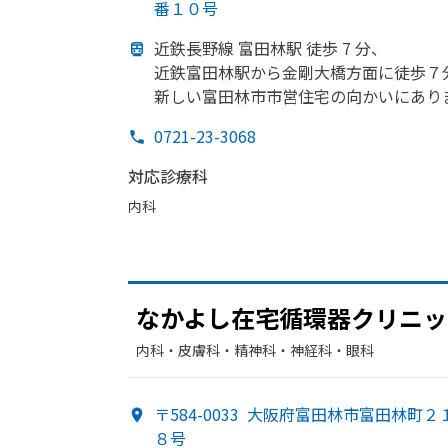
番１０号
近鉄長野線 富田林駅 徒歩 7 分、
近鉄富田林駅から
金剛大橋方
面に
徒歩７
新しい
富田林市市営住宅の
向かいに
あり
0721-23-3068
対応診療科
内科
なかよし在宅循環器クリニッ
内科・​皮膚科・​精神科・神経科・​眼科
〒584-0033
大阪府富田林市富田林町２
８号