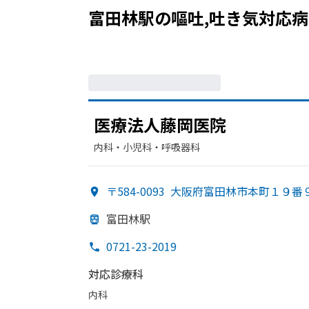
富田林駅
の
嘔吐,吐き気
対応病
医療法人藤岡医院
内科・​小児科・​呼吸器科
〒584-0093
大阪府富田林市本町１９番
富田林駅
0721-23-2019
対応診療科
内科