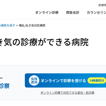
医療
オンライン診療
救急往診
カウンセリ
の病院を探す
嘔吐,吐き気対応病院
き気の診療ができる病院
ー
保険
オンラインで診察を受ける
24時間受付
適用
診察
オンライン診療で対応できる症状・処方薬