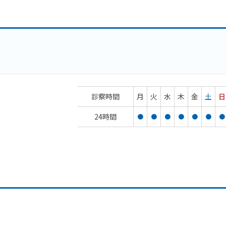
診察時間
月
火
水
木
金
土
日
24時間
●
●
●
●
●
●
●