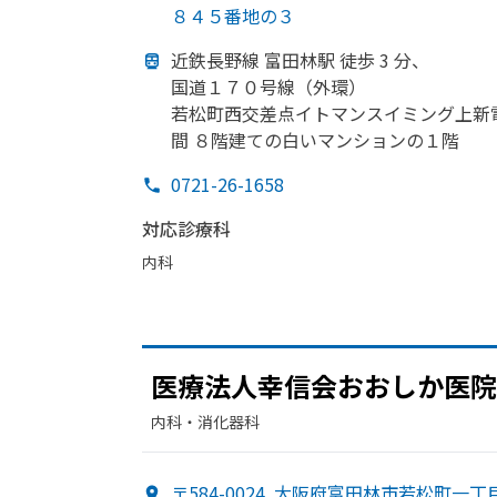
８４５番地の３
近鉄長野線 富田林駅 徒歩 3 分、
国道１７０号線
（外環）
若松町西交差点イトマンスイミング上新
間
８階建ての
白い
マンションの
１階
0721-26-1658
対応診療科
内科
医療法人幸信会
おおしか
医院
内科・​消化器科
〒584-0024
大阪府富田林市若松町一丁