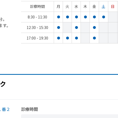
診察時間
月
火
水
木
金
土
日
8:30 - 11:30
●
●
●
●
●
●
分。
ます。
12:30 - 15:30
●
●
●
17:00 - 19:30
●
●
●
●
ク
１番２
診療時間