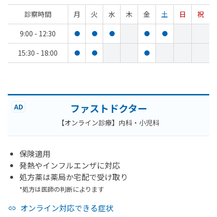
診察時間
月
火
水
木
金
土
日
祝
9:00 - 12:30
●
●
●
●
●
15:30 - 18:00
●
●
●
ファストドクター
AD
【オンライン診療】内科・小児科
保険適用
発熱やインフルエンザに対応
処方薬は薬局か宅配で受け取り
*処方は医師の判断によります
オンライン対応できる症状