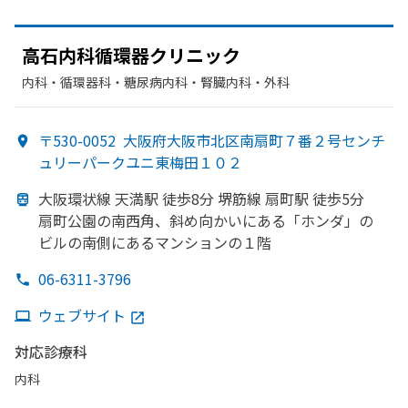
高石内科循環器クリニック
内科・​循環器科・​糖尿病内科・​腎臓内科・外科
〒530-0052
大阪府大阪市北区南扇町７番２号センチ
ュリーパークユニ東梅田１０２
大阪環状線 天満駅 徒歩8分 堺筋線 扇町駅 徒歩5分
扇町公園の
南西角、
斜め向かいに
ある
「ホンダ」の
ビルの
南側に
ある
マンションの
１階
06-6311-3796
ウェブサイト
対応診療科
内科