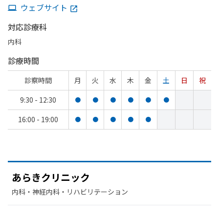
ウェブサイト
対応診療科
内科
診療時間
診察時間
月
火
水
木
金
土
日
祝
9:30 - 12:30
●
●
●
●
●
●
16:00 - 19:00
●
●
●
●
●
あらきクリニック
内科・​神経内科・​リハビリテーション