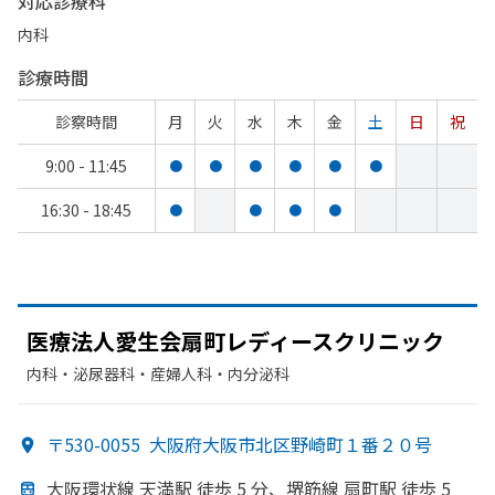
対応診療科
内科
診療時間
診察時間
月
火
水
木
金
土
日
祝
9:00 - 11:45
●
●
●
●
●
●
16:30 - 18:45
●
●
●
●
医療法人愛生会扇町レディースクリニック
内科・​泌尿器科・​産婦人科・​内分泌科
〒530-0055
大阪府大阪市北区野崎町１番２０号
大阪環状線 天満駅 徒歩 5 分、
堺筋線 扇町駅 徒歩 5