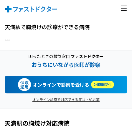
天満駅で胸焼けの診療ができる病院
困ったときの救急窓口
ファストドクター
おうちにいながら医師が診察
保険
オンラインで診察を受ける
24時間受付
適用
オンライン診療で対応できる症状・処方薬
天満駅
の
胸焼け
対応病院