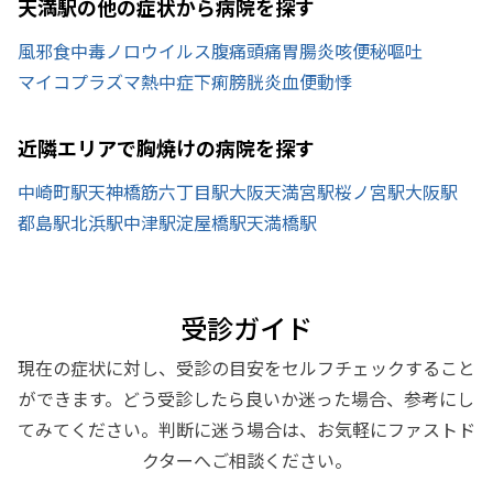
天満駅の他の症状から病院を探す
風邪
食中毒
ノロウイルス
腹痛
頭痛
胃腸炎
咳
便秘
嘔吐
マイコプラズマ
熱中症
下痢
膀胱炎
血便
動悸
近隣エリアで胸焼けの病院を探す
中崎町駅
天神橋筋六丁目駅
大阪天満宮駅
桜ノ宮駅
大阪駅
都島駅
北浜駅
中津駅
淀屋橋駅
天満橋駅
受診ガイド
現在の症状に対し、受診の目安をセルフチェックすること
ができます。どう受診したら良いか迷った場合、参考にし
てみてください。判断に迷う場合は、お気軽にファストド
クターへご相談ください。