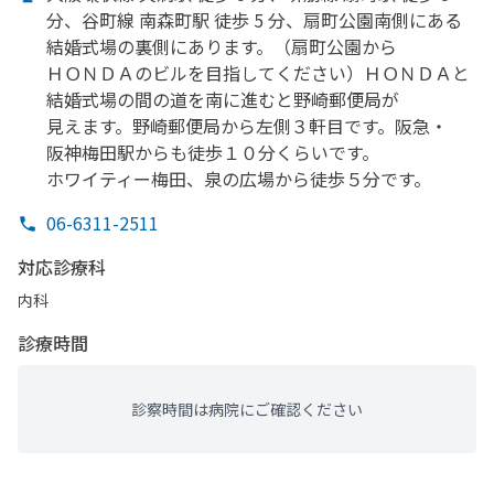
分、
谷町線 南森町駅 徒歩 5 分、
扇町公園南側に
ある
結婚
式場の
裏側に
あります。
（扇町公園から
ＨＯＮＤＡの
ビルを
目指してください）
ＨＯＮＤＡと
結婚
式場の
間の
道を
南に
進むと
野崎郵便局が
見えます。
野崎郵便局から
左側３軒目です。
阪急・
阪神梅田駅からも
徒歩１０分くらいです。
ホワイティー梅田、
泉の
広場から
徒歩５分です。
06-6311-2511
対応診療科
内科
診療時間
診察時間は病院にご確認ください