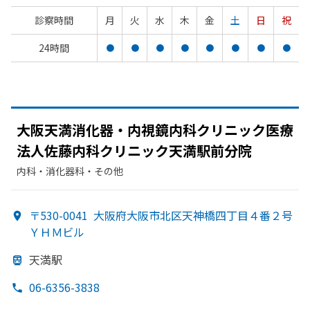
診察時間
月
火
水
木
金
土
日
祝
24時間
●
●
●
●
●
●
●
●
大阪天満消化器・内視鏡内科クリニック医療
法人佐藤内科クリニック天満駅前分院
内科・​消化器科・​その他
〒530-0041
大阪府大阪市北区天神橋四丁目４番２号
ＹＨＭビル
天満駅
06-6356-3838