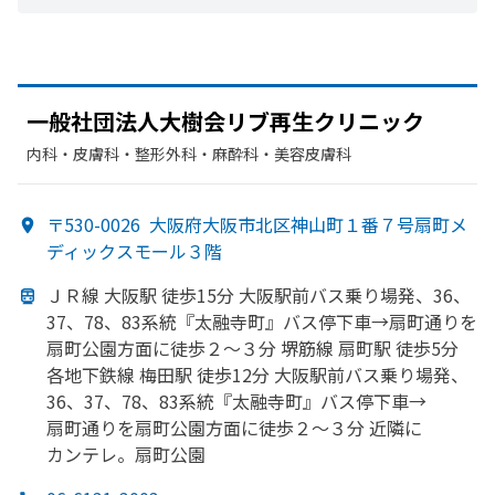
一般社団法人大樹会リブ再生クリニック
内科・​皮膚科・​整形外科・​麻酔科・​美容皮膚科
〒530-0026
大阪府大阪市北区神山町１番７号扇町メ
ディックスモール３階
ＪＲ線 大阪駅 徒歩15分 大阪駅前バス乗り場発、
36、
37、
78、
83系統『太融寺町』バス停下車→扇町通りを
扇町公園方
面に
徒歩２～３分 堺筋線 扇町駅 徒歩5分
各地下鉄線 梅田駅 徒歩12分 大阪駅前バス乗り場発、
36、
37、
78、
83系統『太融寺町』バス停下車→
扇町通りを
扇町公園方
面に
徒歩２～３分 近隣に
カンテレ。
扇町公園