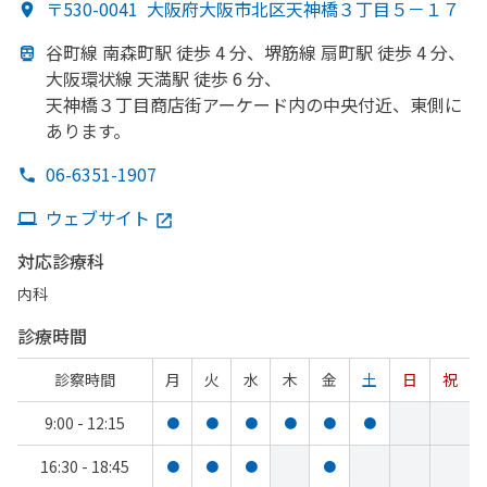
〒530-0041
大阪府大阪市北区天神橋３丁目５－１７
谷町線 南森町駅 徒歩 4 分、
堺筋線 扇町駅 徒歩 4 分、
大阪環状線 天満駅 徒歩 6 分、
天神橋３丁目商店街アーケード内の
中央付近、
東側に
あります。
06-6351-1907
ウェブサイト
対応診療科
内科
診療時間
診察時間
月
火
水
木
金
土
日
祝
9:00 - 12:15
●
●
●
●
●
●
16:30 - 18:45
●
●
●
●