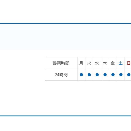
診察時間
月
火
水
木
金
土
日
24時間
●
●
●
●
●
●
●