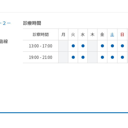
－２－
診療時間
診察時間
月
火
水
木
金
土
日
島線
13:00 - 17:00
●
●
●
●
●
19:00 - 21:00
●
●
●
●
●