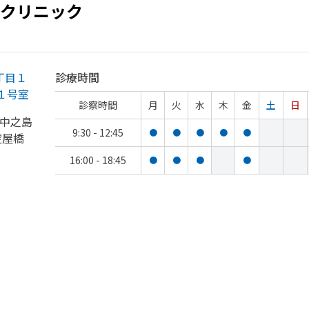
クリニック
丁目１
診療時間
１号室
診察時間
月
火
水
木
金
土
日
阪中之島
9:30 - 12:45
●
●
●
●
●
淀屋橋
16:00 - 18:45
●
●
●
●