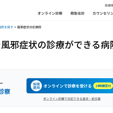
医療
オンライン診療
救急往診
カウンセリ
病院を探す
風邪症状対応病院
で風邪症状の診療ができる病
ー
保険
オンラインで診察を受ける
24時間受付
適用
診察
オンライン診療で対応できる症状・処方薬