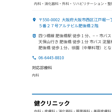
内科・​消化器科・​外科・​リハビリテーション・​
〒550-0002
大阪府大阪市西区江戸堀一
５番２７号アルテビル肥後橋２階
四つ橋線 肥後橋駅 徒歩 1 分、
− − 市バス
天保山行き 肥後橋 徒歩１分 市バス 淀屋
肥後橋 徒歩１分、
徐園
（中
華料理）と
な
06-6445-8810
対応診療科
内科
健クリニック
内科・​皮膚科・​消化器科・​循環器科・​美容皮膚科