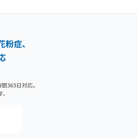
花粉症、
応
）
間365日対応。
す。