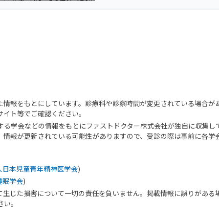
た情報をもとにしています。診療科や診察時間が変更されている場合が
サイト等でご確認ください。
する学会などの情報をもとにファストドクター株式会社が独自に収集し
、情報が更新されている可能性がありますので、受診の際は事前に各学
人日本児童青年精神医学会
)
睡眠学会
)
て生じた損害について一切の責任を負いません。掲載情報に誤りがある
さい。