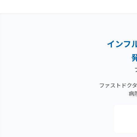
インフ
ファストドクタ
病