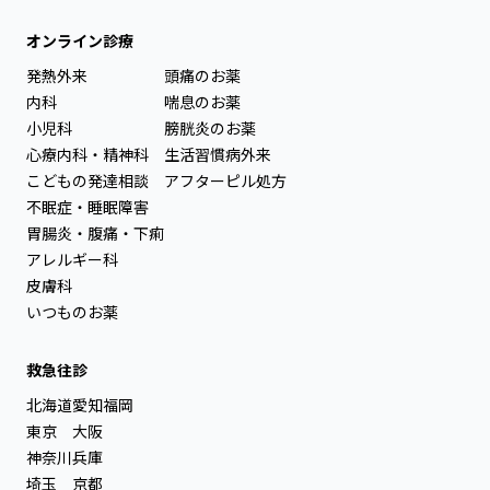
オンライン診療
発熱外来
頭痛のお薬
内科
喘息のお薬
小児科
膀胱炎のお薬
心療内科・精神科
生活習慣病外来
こどもの発達相談
アフターピル処方
不眠症・睡眠障害
胃腸炎・腹痛・下痢
アレルギー科
皮膚科
いつものお薬
救急往診
北海道
愛知
福岡
東京
大阪
神奈川
兵庫
埼玉
京都