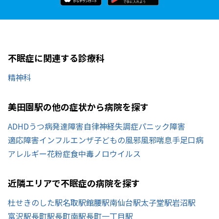
不眠症に関連する診療科
精神科
美田園駅の他の症状から病院を探す
ADHD
うつ病
発達障害
自律神経失調症
パニック障害
適応障害
インフルエンザ
子どもの風邪
風邪
喘息
手足口病
アレルギー
花粉症
食中毒
ノロウイルス
近隣エリアで不眠症の病院を探す
杜せきのした駅
名取駅
館腰駅
南仙台駅
太子堂駅
岩沼駅
富沢駅
長町駅
長町南駅
長町一丁目駅