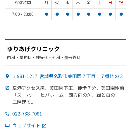
診察時間
月
火
水
木
金
土
日
祝
7:00 - 23:00
●
●
●
●
●
●
●
●
ゆり
あげクリニック
内科・​精神科・神経科・​外科・​整形外科
〒981-1217
宮城県名取市美田園７丁目１７番地の３
空港アクセス線、
美田園下車、
徒歩７分、
美田園駅前
「スーパー・ヒバホーム」
西方
向の
角、
緑と
白の
二階建て。
022-738-7081
ウェブサイト