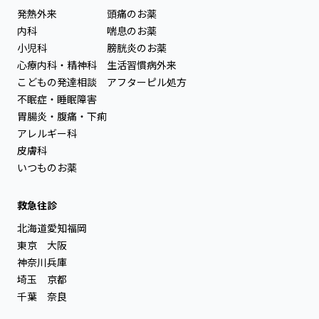
発熱外来
頭痛のお薬
内科
喘息のお薬
小児科
膀胱炎のお薬
心療内科・精神科
生活習慣病外来
こどもの発達相談
アフターピル処方
不眠症・睡眠障害
胃腸炎・腹痛・下痢
アレルギー科
皮膚科
いつものお薬
救急往診
北海道
愛知
福岡
東京
大阪
神奈川
兵庫
埼玉
京都
千葉
奈良