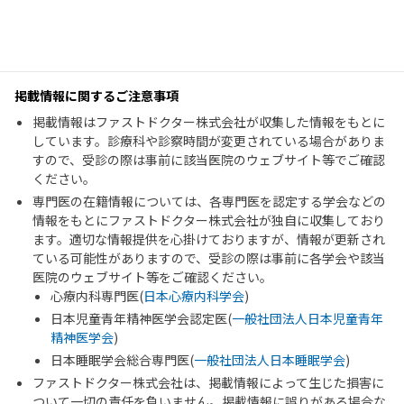
掲載情報に関するご注意事項
掲載情報はファストドクター株式会社が収集した情報をもとに
しています。診療科や診察時間が変更されている場合がありま
すので、受診の際は事前に該当医院のウェブサイト等でご確認
ください。
専門医の在籍情報については、各専門医を認定する学会などの
情報をもとにファストドクター株式会社が独自に収集しており
ます。適切な情報提供を心掛けておりますが、情報が更新され
ている可能性がありますので、受診の際は事前に各学会や該当
医院のウェブサイト等をご確認ください。
心療内科専門医(
日本心療内科学会
)
日本児童青年精神医学会認定医(
一般社団法人日本児童青年
精神医学会
)
日本睡眠学会総合専門医(
一般社団法人日本睡眠学会
)
ファストドクター株式会社は、掲載情報によって生じた損害に
ついて一切の責任を負いません。掲載情報に誤りがある場合な