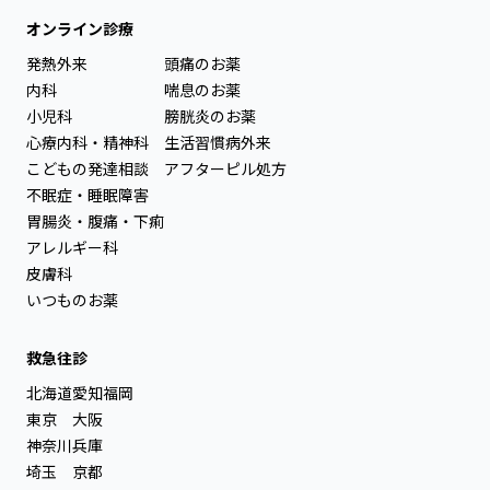
オンライン診療
発熱外来
頭痛のお薬
内科
喘息のお薬
小児科
膀胱炎のお薬
心療内科・精神科
生活習慣病外来
こどもの発達相談
アフターピル処方
不眠症・睡眠障害
胃腸炎・腹痛・下痢
アレルギー科
皮膚科
いつものお薬
救急往診
北海道
愛知
福岡
東京
大阪
神奈川
兵庫
埼玉
京都