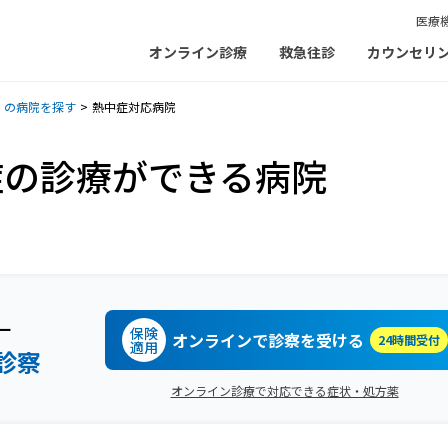
医療
オンライン診療
救急往診
カウンセリ
）の病院を探す
熱中症対応病院
症の診療ができる病院
ー
保険
オンラインで診察を受ける
24時間受付
適用
診察
オンライン診療で対応できる症状・処方薬