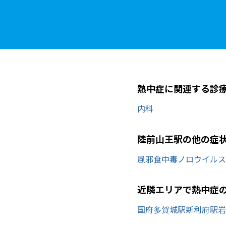
熱中症に関連する診
内科
陸前山王駅の他の症
風邪
食中毒
ノロウイルス
近隣エリアで熱中症
国府多賀城駅
新利府駅
岩