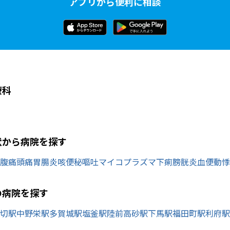
アプリから便利に相談
療科
状から病院を探す
腹痛
頭痛
胃腸炎
咳
便秘
嘔吐
マイコプラズマ
下痢
膀胱炎
血便
動悸
の病院を探す
切駅
中野栄駅
多賀城駅
塩釜駅
陸前高砂駅
下馬駅
福田町駅
利府駅