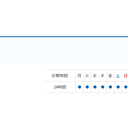
診察時間
月
火
水
木
金
土
日
24時間
●
●
●
●
●
●
●