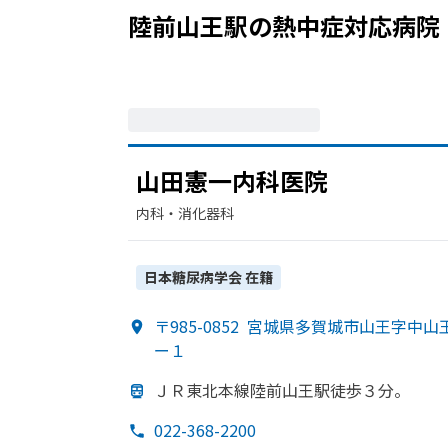
陸前山王駅
の
熱中症
対応病院
山田憲一内科医院
内科・​消化器科
日本糖尿病学会
在籍
〒985-0852
宮城県多賀城市山王字中山王
ー１
ＪＲ東北本線陸前山王駅徒歩３分。
022-368-2200