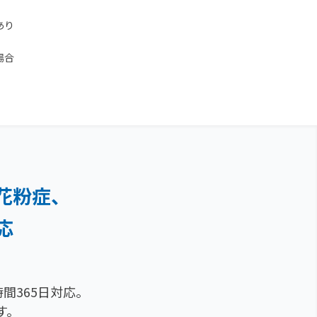
あり
場合
花粉症、
応
間365日対応。
す。