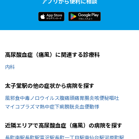
アプリから便利に相談
高尿酸血症（痛風）に関連する診療科
内科
太子堂駅の他の症状から病院を探す
風邪
食中毒
ノロウイルス
腹痛
頭痛
胃腸炎
咳
便秘
嘔吐
マイコプラズマ
熱中症
下痢
膀胱炎
血便
動悸
近隣エリアで高尿酸血症（痛風）の病院を探す
長町南駅
長町駅
富沢駅
長町一丁目駅
南仙台駅
河原町駅