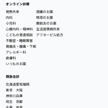
オンライン診療
発熱外来
頭痛のお薬
内科
喘息のお薬
小児科
膀胱炎のお薬
心療内科・精神科
生活習慣病外来
こどもの発達相談
アフターピル処方
不眠症・睡眠障害
胃腸炎・腹痛・下痢
アレルギー科
皮膚科
いつものお薬
救急往診
北海道
愛知
福岡
東京
大阪
神奈川
兵庫
埼玉
京都
千葉
奈良