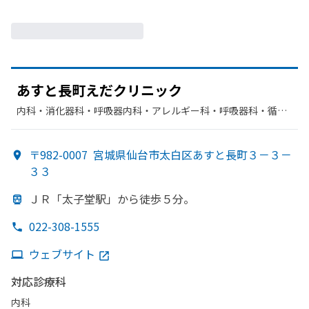
あすと
長町えだクリニック
内科・​消化器科・​呼吸器内科・​アレルギー科・​呼吸器科・​循環
器科
〒982-0007
宮城県仙台市太白区あすと長町３－３－
３３
ＪＲ
「太子堂駅」から
徒歩５分。
022-308-1555
ウェブサイト
対応診療科
内科