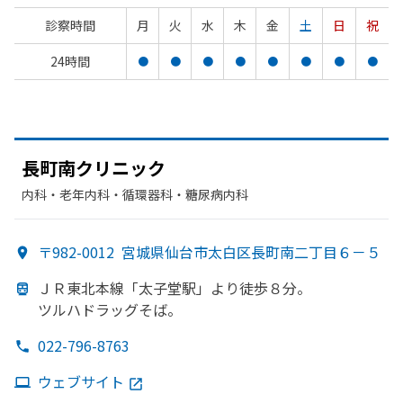
診察時間
月
火
水
木
金
土
日
祝
24時間
●
●
●
●
●
●
●
●
長町南クリニック
内科・​老年内科・​循環器科・​糖尿病内科
〒982-0012
宮城県仙台市太白区長町南二丁目６－５
ＪＲ東北本線
「太子堂駅」より
徒歩８分。
ツルハドラッグそば。
022-796-8763
ウェブサイト