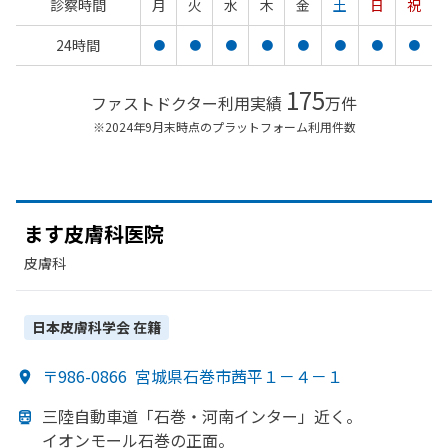
診察時間
月
火
水
木
金
土
日
祝
24時間
●
●
●
●
●
●
●
●
175
ファストドクター利用実績
万件
※2024年9月末時点のプラットフォーム利用件数
ます皮膚科医院
皮膚科
日本皮膚科学会
在籍
〒986-0866
宮城県石巻市茜平１－４－１
三陸自動車道
「石巻・河南インター」
近く。
イオンモール石巻の
正面。