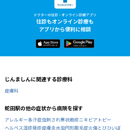
ドクターの往診・オンライン診療アプリ
往診もオンライン診療も
アプリから便利に相談
じんましんに関連する診療科
皮膚科
蛇田駅の他の症状から病院を探す
アレルギー
多汗症
虫刺され
帯状疱疹
ニキビ
アトピー
ヘルペス
湿疹
発疹
皮膚炎
水虫
円形脱毛症
火傷
とびひ
いぼ