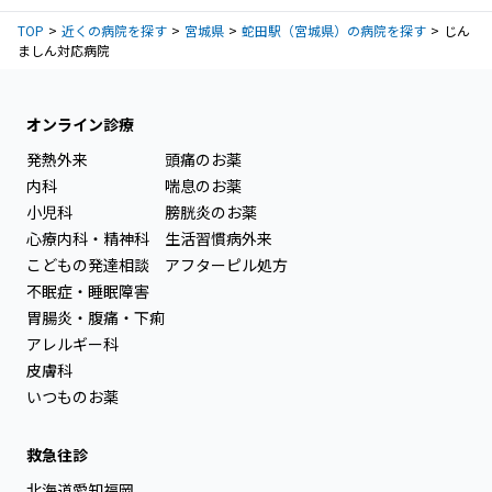
TOP
近くの病院を探す
宮城県
蛇田駅（宮城県）の病院を探す
じん
ましん対応病院
オンライン診療
発熱外来
頭痛のお薬
内科
喘息のお薬
小児科
膀胱炎のお薬
心療内科・精神科
生活習慣病外来
こどもの発達相談
アフターピル処方
不眠症・睡眠障害
胃腸炎・腹痛・下痢
アレルギー科
皮膚科
いつものお薬
救急往診
北海道
愛知
福岡