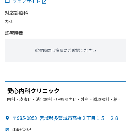
ウェブサイト
対応診療科
内科
診療時間
診察時間は病院にご確認ください
愛心内科クリニック
内科・​皮膚科・​消化器科・​呼吸器内科・​外科・​循環器科・​糖尿
病内科
〒985-0853
宮城県多賀城市高橋２丁目１５－２８
中野栄駅