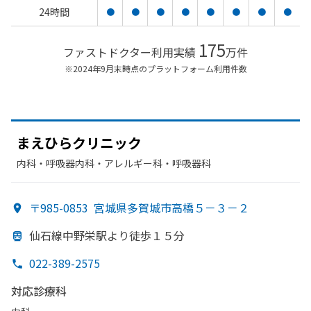
24時間
●
●
●
●
●
●
●
●
175
ファストドクター利用実績
万件
※2024年9月末時点のプラットフォーム利用件数
まえ
ひらクリニック
内科・​呼吸器内科・​アレルギー科・​呼吸器科
〒985-0853
宮城県多賀城市高橋５－３－２
仙石線中野栄駅より
徒歩１５分
022-389-2575
対応診療科