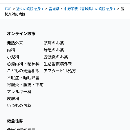
TOP
近くの病院を探す
宮城県
中野栄駅（宮城県）の病院を探す
膀
胱炎対応病院
オンライン診療
発熱外来
頭痛のお薬
内科
喘息のお薬
小児科
膀胱炎のお薬
心療内科・精神科
生活習慣病外来
こどもの発達相談
アフターピル処方
不眠症・睡眠障害
胃腸炎・腹痛・下痢
アレルギー科
皮膚科
いつものお薬
救急往診
北海道
愛知
福岡