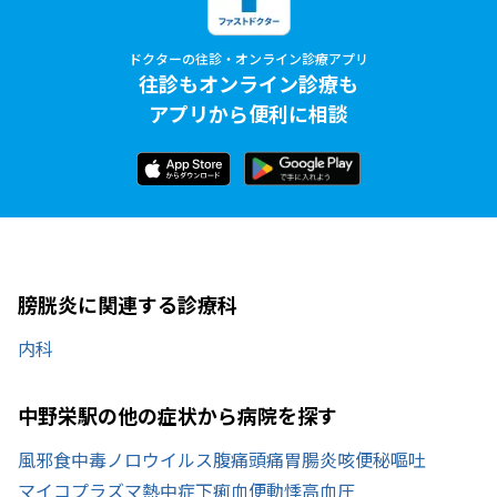
ドクターの往診・オンライン診療アプリ
往診もオンライン診療も
アプリから便利に相談
膀胱炎に関連する診療科
内科
中野栄駅の他の症状から病院を探す
風邪
食中毒
ノロウイルス
腹痛
頭痛
胃腸炎
咳
便秘
嘔吐
マイコプラズマ
熱中症
下痢
血便
動悸
高血圧