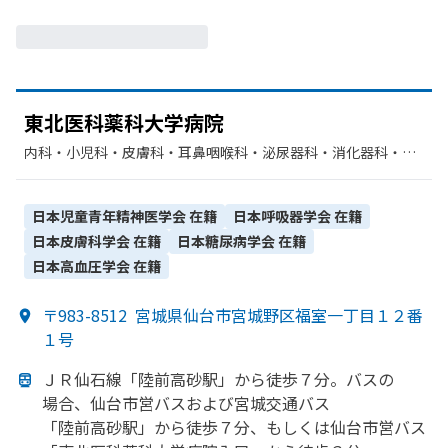
東北医科薬科大学病院
内科・​小児科・​皮膚科・​耳鼻咽喉科・​泌尿器科・​消化器科・​呼
吸器内科・​精神科・神経科・​循環器科・​リウマチ科・​整形外
科・​産婦人科・​歯科口腔外科・​肝臓内科・外科・​呼吸器外科・​
婦人科・​緩和ケア・​神経内科・​眼科・​臨床検査・病理診断・​呼
日本児童青年精神医学会
在籍
日本呼吸器学会
在籍
吸器科・​腎臓内科・外科・​外科・​血液内科・​脳神経外科・​救急
日本皮膚科学会
在籍
日本糖尿病学会
在籍
科・​心臓血管外科・​産科・​リハビリテーション・​感染症内科・​
日本高血圧学会
在籍
放射線科・​乳腺外科・​麻酔科・​歯科・​形成外科・​腫瘍内科・外
科・​糖尿病内科・​総合診療科
〒983-8512
宮城県仙台市宮城野区福室一丁目１２番
１号
ＪＲ仙石線
「陸前高砂駅」から
徒歩７分。
バスの
場合、
仙台市営バスおよび
宮城交通バス
「陸前高砂駅」から
徒歩７分、
もしくは
仙台市営バス