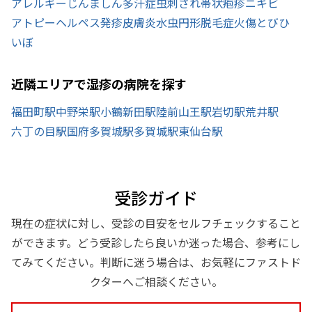
アレルギー
じんましん
多汗症
虫刺され
帯状疱疹
ニキビ
アトピー
ヘルペス
発疹
皮膚炎
水虫
円形脱毛症
火傷
とびひ
いぼ
近隣エリアで湿疹の病院を探す
福田町駅
中野栄駅
小鶴新田駅
陸前山王駅
岩切駅
荒井駅
六丁の目駅
国府多賀城駅
多賀城駅
東仙台駅
受診ガイド
現在の症状に対し、受診の目安をセルフチェックすること
ができます。どう受診したら良いか迷った場合、参考にし
てみてください。判断に迷う場合は、お気軽にファストド
クターへご相談ください。