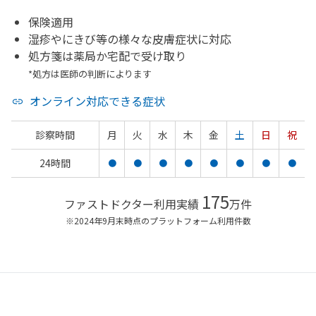
保険適用
湿疹やにきび等の様々な皮膚症状に対応
処方箋は薬局か宅配で受け取り
*処方は医師の判断によります
オンライン対応できる症状
診察時間
月
火
水
木
金
土
日
祝
24時間
●
●
●
●
●
●
●
●
175
ファストドクター利用実績
万件
※2024年9月末時点のプラットフォーム利用件数