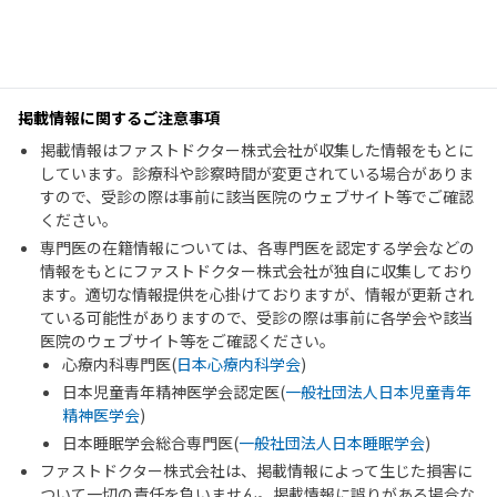
掲載情報に関するご注意事項
掲載情報はファストドクター株式会社が収集した情報をもとに
しています。診療科や診察時間が変更されている場合がありま
すので、受診の際は事前に該当医院のウェブサイト等でご確認
ください。
専門医の在籍情報については、各専門医を認定する学会などの
情報をもとにファストドクター株式会社が独自に収集しており
ます。適切な情報提供を心掛けておりますが、情報が更新され
ている可能性がありますので、受診の際は事前に各学会や該当
医院のウェブサイト等をご確認ください。
心療内科専門医(
日本心療内科学会
)
日本児童青年精神医学会認定医(
一般社団法人日本児童青年
精神医学会
)
日本睡眠学会総合専門医(
一般社団法人日本睡眠学会
)
ファストドクター株式会社は、掲載情報によって生じた損害に
ついて一切の責任を負いません。掲載情報に誤りがある場合な