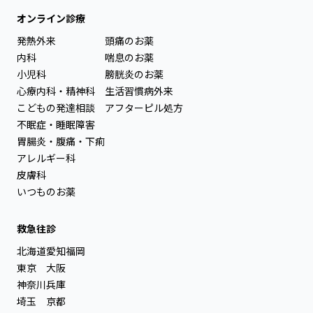
オンライン診療
発熱外来
頭痛のお薬
内科
喘息のお薬
小児科
膀胱炎のお薬
心療内科・精神科
生活習慣病外来
こどもの発達相談
アフターピル処方
不眠症・睡眠障害
胃腸炎・腹痛・下痢
アレルギー科
皮膚科
いつものお薬
救急往診
北海道
愛知
福岡
東京
大阪
神奈川
兵庫
埼玉
京都