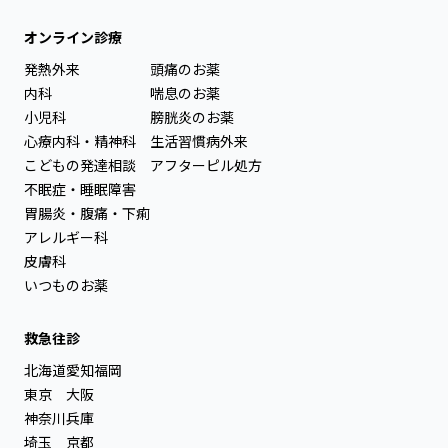
オンライン診療
発熱外来
頭痛のお薬
内科
喘息のお薬
小児科
膀胱炎のお薬
心療内科・精神科
生活習慣病外来
こどもの発達相談
アフターピル処方
不眠症・睡眠障害
胃腸炎・腹痛・下痢
アレルギー科
皮膚科
いつものお薬
救急往診
北海道
愛知
福岡
東京
大阪
神奈川
兵庫
埼玉
京都