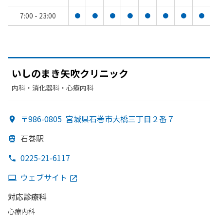
7:00 - 23:00
●
●
●
●
●
●
●
●
いしの
まき矢吹クリニック
内科・​消化器科・​心療内科
〒986-0805
宮城県石巻市大橋三丁目２番７
石巻駅
0225-21-6117
ウェブサイト
対応診療科
心療内科