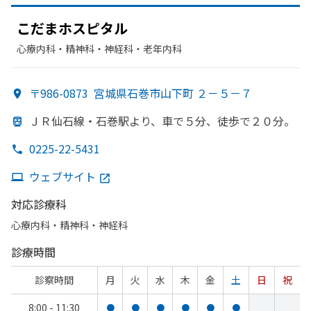
こだまホスピタル
心療内科・​精神科・神経科・​老年内科
〒986-0873
宮城県石巻市山下町 ２－５－７
ＪＲ仙石線・石巻駅より、
車で
５分、
徒歩で
２０分。
0225-22-5431
ウェブサイト
対応診療科
心療内科・​精神科・神経科
診療時間
診察時間
月
火
水
木
金
土
日
祝
8:00 - 11:30
●
●
●
●
●
●