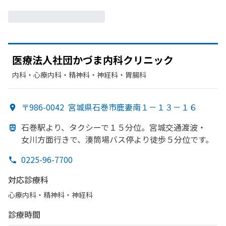
医療法人社団かづま内科クリニック
内科・​心療内科・​精神科・神経科・​胃腸科
〒986-0042
宮城県石巻市鹿妻南１－１３－１６
石巻駅より、
タクシーで
１５分位。
宮城交通渡波・
女川方
面
行きで、
湊筒場バス停より
徒歩５分位です。
0225-96-7700
対応診療科
心療内科・​精神科・神経科
診療時間