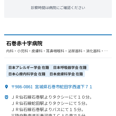
診察時間は病院にご確認ください
石巻赤十字病院
内科・​小児科・​皮膚科・​耳鼻咽喉科・​泌尿器科・​消化器科・​呼
吸器内科・​心療内科・​精神科・神経科・​神経内科・​呼吸器科・​
循環器科・​外科・​脳神経外科・​心臓血管外科・​整形外科・​形成
外科・​小児外科・​産婦人科・​眼科・​リハビリテーション・​歯科
日本アレルギー学会
在籍
日本呼吸器学会
在籍
口腔外科・​麻酔科・​呼吸器外科・​歯科・​救急科・​乳腺外科・​感
日本心療内科学会
在籍
日本皮膚科学会
在籍
染症内科・​放射線科・​臨床検査・病理診断
〒986-0861
宮城県石巻市蛇田字西道下７１
ＪＲ仙石線石巻駅より
タクシーにて
１０分。
ＪＲ仙石線蛇田駅より
タクシーにて５分。
ＪＲ仙石線石巻駅より
バスにて
１５分。
三陸自動車道石巻河南ＩＣより
車で
５分。