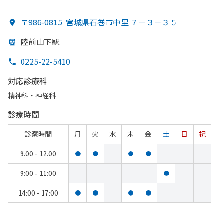
〒986-0815
宮城県石巻市中里 ７－３－３５
陸前山下駅
0225-22-5410
対応診療科
精神科・神経科
診療時間
診察時間
月
火
水
木
金
土
日
祝
9:00 - 12:00
●
●
●
●
9:00 - 11:00
●
14:00 - 17:00
●
●
●
●