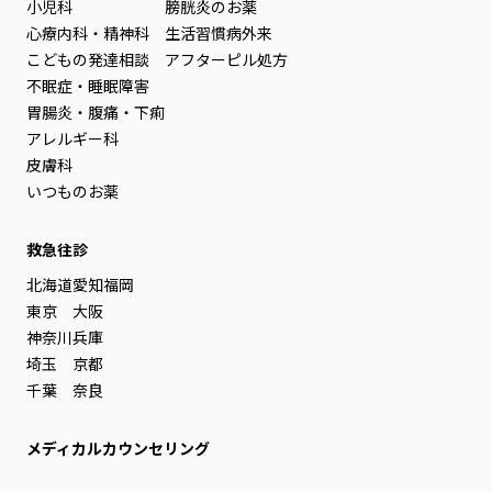
小児科
膀胱炎のお薬
心療内科・精神科
生活習慣病外来
こどもの発達相談
アフターピル処方
不眠症・睡眠障害
胃腸炎・腹痛・下痢
アレルギー科
皮膚科
いつものお薬
救急往診
北海道
愛知
福岡
東京
大阪
神奈川
兵庫
埼玉
京都
千葉
奈良
メディカルカウンセリング