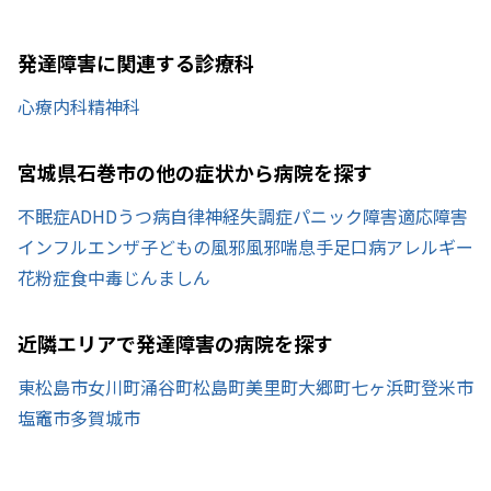
発達障害に関連する診療科
心療内科
精神科
宮城県石巻市の他の症状から病院を探す
不眠症
ADHD
うつ病
自律神経失調症
パニック障害
適応障害
インフルエンザ
子どもの風邪
風邪
喘息
手足口病
アレルギー
花粉症
食中毒
じんましん
近隣エリアで発達障害の病院を探す
東松島市
女川町
涌谷町
松島町
美里町
大郷町
七ヶ浜町
登米市
塩竈市
多賀城市