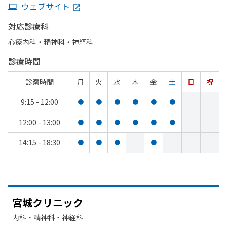
ウェブサイト
対応診療科
心療内科・​精神科・神経科
診療時間
診察時間
月
火
水
木
金
土
日
祝
9:15 - 12:00
●
●
●
●
●
●
12:00 - 13:00
●
●
●
●
●
●
14:15 - 18:30
●
●
●
●
宮城クリニック
内科・​精神科・神経科