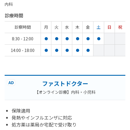
内科
診療時間
診察時間
月
火
水
木
金
土
日
祝
8:30 - 12:00
●
●
●
●
●
●
14:00 - 18:00
●
●
●
●
●
ファストドクター
AD
【オンライン診療】内科・小児科
保険適用
発熱やインフルエンザに対応
処方薬は薬局か宅配で受け取り