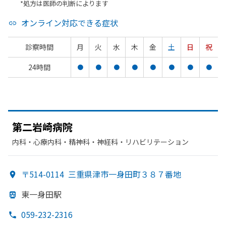
*処方は医師の判断によります
オンライン対応できる症状
診察時間
月
火
水
木
金
土
日
祝
24時間
●
●
●
●
●
●
●
●
第二岩崎病院
内科・​心療内科・​精神科・神経科・​リハビリテーション
〒514-0114
三重県津市一身田町３８７番地
東一身田駅
059-232-2316