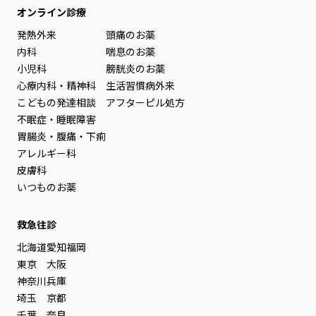
オンライン診療
発熱外来
頭痛のお薬
内科
喘息のお薬
小児科
膀胱炎のお薬
心療内科・精神科
生活習慣病外来
こどもの発達相談
アフターピル処方
不眠症・睡眠障害
胃腸炎・腹痛・下痢
アレルギー科
皮膚科
いつものお薬
救急往診
北海道
愛知
福岡
東京
大阪
神奈川
兵庫
埼玉
京都
千葉
奈良