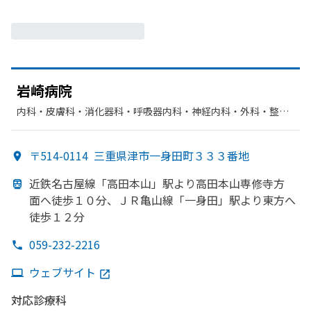
岩崎病院
内科・​皮膚科・​消化器科・​呼吸器内科・​神経内科・​外科・​整形
外科・​脳神経外科・​リハビリテーション・​循環器科
〒514-0114
三重県津市一身田町３３３番地
近鉄名古屋線
「高田本山」
駅より
高田本山専修寺方
面へ
徒歩１０分、
ＪＲ亀山線
「一身田」
駅より
東方
へ
徒歩１２分
059-232-2216
ウェブサイト
対応診療科