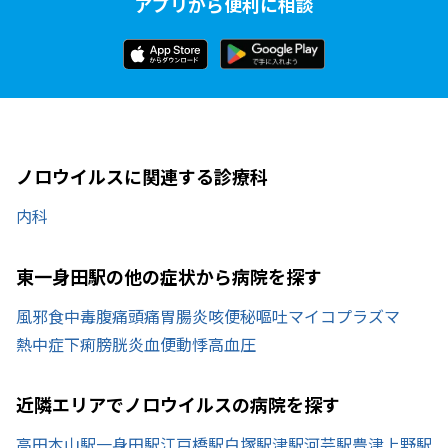
アプリから便利に相談
ノロウイルスに関連する診療科
内科
東一身田駅の他の症状から病院を探す
風邪
食中毒
腹痛
頭痛
胃腸炎
咳
便秘
嘔吐
マイコプラズマ
熱中症
下痢
膀胱炎
血便
動悸
高血圧
近隣エリアでノロウイルスの病院を探す
高田本山駅
一身田駅
江戸橋駅
白塚駅
津駅
河芸駅
豊津上野駅