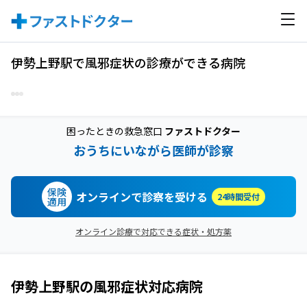
伊勢上野駅で風邪症状の診療ができる病院
困ったときの救急窓口
ファストドクター
おうちにいながら医師が診察
保険
オンラインで診察を受ける
24時間受付
適用
オンライン診療で対応できる症状・処方薬
伊勢上野駅
の
風邪症状
対応病院