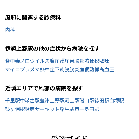
風邪に関連する診療科
内科
伊勢上野駅の他の症状から病院を探す
食中毒
ノロウイルス
腹痛
頭痛
胃腸炎
咳
便秘
嘔吐
マイコプラズマ
熱中症
下痢
膀胱炎
血便
動悸
高血圧
近隣エリアで風邪の病院を探す
千里駅
中瀬古駅
豊津上野駅
河芸駅
磯山駅
徳田駅
白塚駅
鼓ヶ浦駅
鈴鹿サーキット稲生駅
東一身田駅
受診ガイド